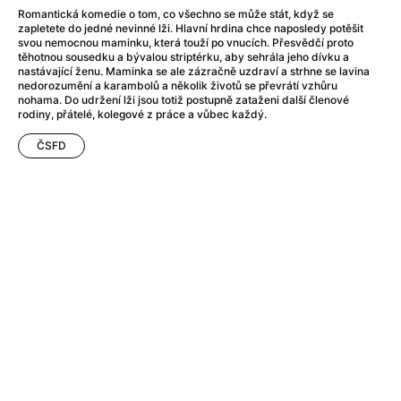
After Party
(2024)
Romantická komedie o tom, co všechno se může stát, když se
After: Odloučení
(2023)
zapletete do jedné nevinné lži. Hlavní hrdina chce naposledy potěšit
svou nemocnou maminku, která touží po vnucích. Přesvědčí proto
After: Pouto
(2022)
těhotnou sousedku a bývalou striptérku, aby sehrála jeho dívku a
Aftersun
(2022)
nastávající ženu. Maminka se ale zázračně uzdraví a strhne se lavina
nedorozumění a karambolů a několik životů se převrátí vzhůru
Agent 69 Jensen: Ve znamení štíra
(1977)
nohama. Do udržení lži jsou totiž postupně zataženi další členové
Agent Čuník
(2024)
rodiny, přátelé, kolegové z práce a vůbec každý.
Agenti štěstí
(2024)
ČSFD
Ahoj a díky!
(2025)
Air: Zrození legendy
(2023)
Akce Monaco
(2025)
Alibi na klíč: Den D
(2023)
Alita: Bojový Anděl
(2019)
Alma a Oskar
(2023)
Alpha
(2025)
Amatér
(2025)
Amélie z Montmartru
(2001)
Amerikánka
(2024)
AMOOSED: losí odysea
(2025)
Anakonda
(2025)