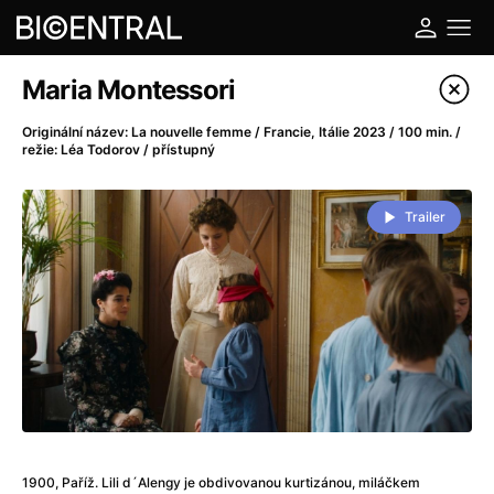
Katalog filmů
Maria Montessori
Filtrovat program
Originální název: La nouvelle femme / Francie, Itálie 2023 / 100 min. /
režie: Léa Todorov / přístupný
A
-
Trailer
A do kuchyně!
(2022)
A je to tady zas!
(2026)
A máme, co jsme chtěli
(2023)
A pak přišla láska...
(2022)
Aalto: Architektura emocí
(2020)
ABBA: The Movie - Fan Event
(1977)
Ada
(2021)
Adam Ondra: Posunout hranice
(2022)
Addamsova rodina 2
(2021)
1900, Paříž. Lili d´Alengy je obdivovanou kurtizánou, miláčkem