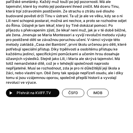
After Party
(2024)
pařížské smetánky. Každý muž touží po její pozornosti. Má ale
tajemství, které by mohlo její postavení ihned zničit. Má dceru Tinu,
After: Odloučení
(2023)
která trpí zdravotním postižením. Ze strachu o ztrátu své dlouho
After: Pouto
(2022)
budované pověsti drží Tinu v ústraní. Ta už je ale ve věku, kdy se o ni
Lili není schopná postarat, možná ani nechce, a proto se rozhodne odjet
Aftersun
(2022)
do Říma. Údajně je tam lékař, který by Tině dokázal pomoci. Po
Agent 69 Jensen: Ve znamení štíra
(1977)
příjezdu s překvapením zjistí, že lékař není muž, jak je v té době běžné,
ale žena. Jmenuje se Maria Montessori a vyvíjí revoluční metodu výuky
Agent Čuník
(2024)
pro postižené děti se závažnou poruchou učení. V rámci vývoje této
Agenti štěstí
(2024)
metody zakládá „Casa dei Bambini“, první školu určenou pro děti, které
potřebují speciální přístup. Díky trpělivosti a osobitému přístupu ke
Ahoj a díky!
(2025)
každému jedinci, specifickými pomůckami a učením hrou dosahuje
Air: Zrození legendy
(2023)
úžasných výsledků. Stejně jako Lili, i Maria ale skrývá tajemství. Má
totiž nemanželské dítě, což je v tehdejší společnosti naprosto
Akce Monaco
(2025)
nepřijatelné. Musí se rozhodnout, zda je pro ni důležitější její škola a
Alibi na klíč: Den D
(2023)
žáci, nebo vlastní syn. Obě ženy tak spojuje nepřízeň osudu, ale i díky
tomu si jsou vzájemnou oporou, společně přepíší historii a vyvolají
Alita: Bojový Anděl
(2019)
revoluci ve výuce.
Alma a Oskar
(2023)
Přehrát na KVIFF.TV
ČSFD
IMDB
Alpha
(2025)
Amatér
(2025)
Amélie z Montmartru
(2001)
Amerikánka
(2024)
AMOOSED: losí odysea
(2025)
Anakonda
(2025)