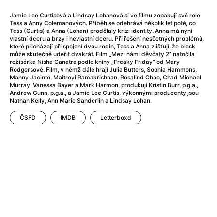
After Party
(2024)
After: Odloučení
(2023)
Jamie Lee Curtisová a Lindsay Lohanová si ve filmu zopakují své role
Tess a Anny Colemanových. Příběh se odehrává několik let poté, co
After: Pouto
(2022)
Tess (Curtis) a Anna (Lohan) prodělaly krizi identity. Anna má nyní
Aftersun
(2022)
vlastní dceru a brzy i nevlastní dceru. Při řešení nesčetných problémů,
které přicházejí při spojení dvou rodin, Tess a Anna zjišťují, že blesk
Agent 69 Jensen: Ve znamení štíra
(1977)
může skutečně udeřit dvakrát. Film „Mezi námi děvčaty 2“ natočila
Agent Čuník
(2024)
režisérka Nisha Ganatra podle knihy „Freaky Friday“ od Mary
Rodgersové. Film, v němž dále hrají Julia Butters, Sophia Hammons,
Agenti štěstí
(2024)
Manny Jacinto, Maitreyi Ramakrishnan, Rosalind Chao, Chad Michael
Ahoj a díky!
(2025)
Murray, Vanessa Bayer a Mark Harmon, produkují Kristin Burr, p.g.a.,
Andrew Gunn, p.g.a., a Jamie Lee Curtis, výkonnými producenty jsou
Air: Zrození legendy
(2023)
Nathan Kelly, Ann Marie Sanderlin a Lindsay Lohan.
Akce Monaco
(2025)
Alibi na klíč: Den D
(2023)
ČSFD
IMDB
Letterboxd
Alita: Bojový Anděl
(2019)
Alma a Oskar
(2023)
Alpha
(2025)
Amatér
(2025)
Amélie z Montmartru
(2001)
Amerikánka
(2024)
AMOOSED: losí odysea
(2025)
Anakonda
(2025)