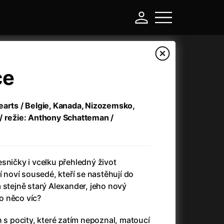
ce
earts / Belgie, Kanada, Nizozemsko,
/ režie: Anthony Schatteman /
sničky i vcelku přehledný život
í noví sousedé, kteří se nastěhují do
-
 stejně starý Alexander, jeho nový
o něco víc?
a
(2024)
Asterix a Obelix: Říše středu
(2023)
e
(2024)
Asterix: Sídliště bohů
(2015)
n s pocity, které zatím nepoznal, matoucí