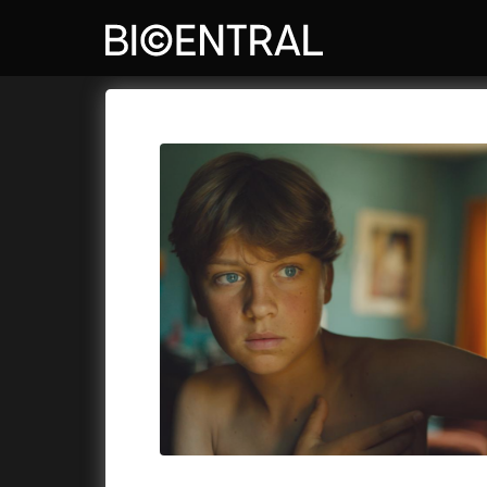
Katalog filmů
Bio Central
Cykly a
A
A do kuchyně!
(2022)
Air: Zro
A je to tady zas!
(2026)
Akce Mo