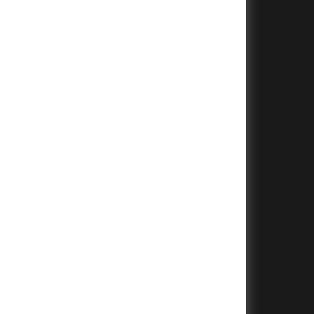
+
+
+
+
+