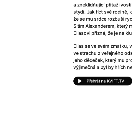
klíč: Den D
(2023)
Andy Warhol – americký sen
(20
a zneklidňující přitažlivos
jový Anděl
(2019)
Aneta
(2024)
stydí. Jak říct své rodině, 
skar
(2023)
Animale
(2024)
že se mu srdce rozbuší rych
025)
Annette
(2021)
S tím Alexanderem, který m
2025)
Anora
(2024)
Eliasovi přizná, že je na kl
 Montmartru
(2001)
Ant-Man a Wasp: Quantumania
Elias se ve svém zmatku, v 
nka
(2024)
Antikrist
(2009)
ve strachu z veřejného odso
: losí odysea
(2025)
Apokalypsa: Final Cut
(1979)
jeho dědeček, který mu pro
a
(2025)
Aquaman a ztracené království
výjimečná a byl by hřích ne
ti
(2015)
Architekt
(2025)
e pádu
(2023)
Architektura ČSSR 58–89
(2024
Přehrát na KVIFF.TV
ně
(2005)
Arco
(2025)
ně 2
(2016)
Armand
(2024)
 vejce
(1985)
Arrietty ze světa půjčovníčků
(2
André Rieu's 2025 Maastricht Concert: Waltz the Night Away!
Arvéd
(2022)
(2025)