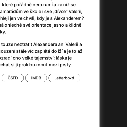
23)
Asteroid City
(2023)
tí, které pořádně nerozumí a za niž se
Ať prší
(2025)
kamarádům ve škole i své „dívce“ Valerii,
Atlas ptáků
(2021)
leji jen ve chvíli, kdy je s Alexanderem?
Audience | NT Live
(2013)
á ohledně své orientace jasno a klidně
Avatar
(2009)
uky.
(2023)
Avatar: Oheň a popel
(2025)
touze neztratit Alexandera ani Valerii a
Avatar: The Way of Water
(2022)
uzení stále víc zaplétá do lží a je to až
Až na konec světa
(2024)
zradí ono velké tajemství: láska je
(2023)
Až na věky
(2024)
chat si ji proklouznout mezi prsty.
Až přijde kocour
(1963)
)
Až vyjde měsíc
(2012)
ČSFD
IMDB
Letterboxd
Až zařve lev
(2022)
Aznavour
(2024)
010)