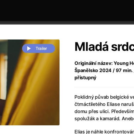
Mladá srd
Trailer
Originální název: Young H
Španělsko 2024 / 97 min. 
 festivaly
Řazení dle abecedy
přístupný
Poklidný půvab belgické ve
čtrnáctiletého Eliase naruš
domu přes ulici. Především
spolužák a kamarád. Aneb
zení legendy
(2023)
Andrea Bocelli 30: Oslava jubile
naco
(2025)
Andrea Bocelli: Because I Believ
Elias je náhle konfrontová