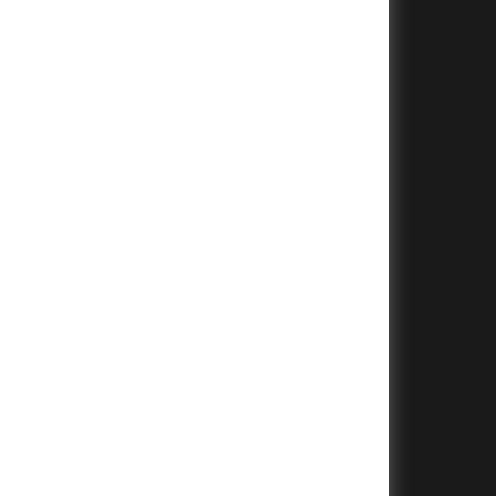
+
+
+
+