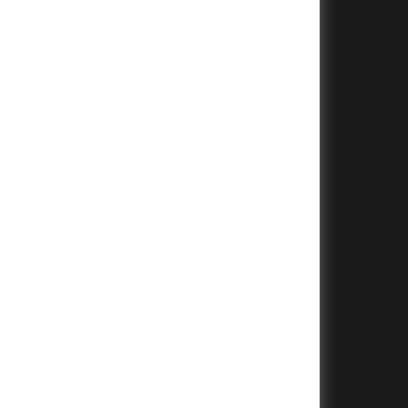
+
+
+
+
+