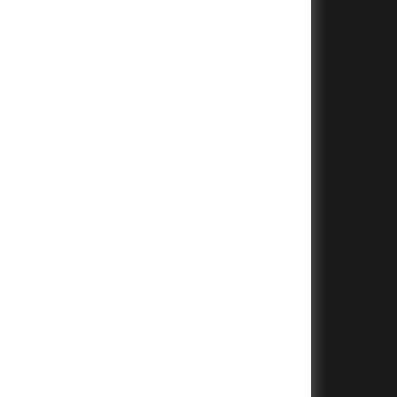
+
+
+
+