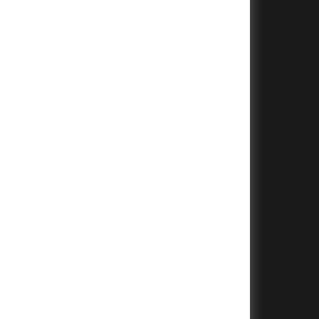
+
+
+
+