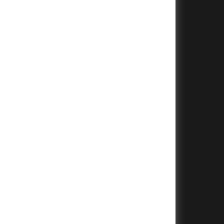
+
+
+
+