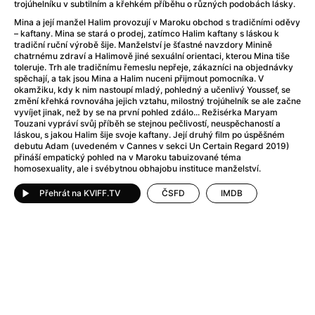
After Party
(2024)
trojúhelníku v subtilním a křehkém příběhu o různých podobách lásky.
After: Odloučení
(2023)
Mina a její manžel Halim provozují v Maroku obchod s tradičními oděvy
– kaftany. Mina se stará o prodej, zatímco Halim kaftany s láskou k
After: Pouto
(2022)
tradiční ruční výrobě šije. Manželství je šťastné navzdory Minině
Aftersun
(2022)
chatrnému zdraví a Halimově jiné sexuální orientaci, kterou Mina tiše
toleruje. Trh ale tradičnímu řemeslu nepřeje, zákazníci na objednávky
Agent 69 Jensen: Ve znamení štíra
(1977)
spěchají, a tak jsou Mina a Halim nuceni přijmout pomocníka. V
Agent Čuník
(2024)
okamžiku, kdy k nim nastoupí mladý, pohledný a učenlivý Youssef, se
změní křehká rovnováha jejich vztahu, milostný trojúhelník se ale začne
Agenti štěstí
(2024)
vyvíjet jinak, než by se na první pohled zdálo... Režisérka Maryam
Ahoj a díky!
(2025)
Touzani vypráví svůj příběh se stejnou pečlivostí, neuspěchaností a
láskou, s jakou Halim šije svoje kaftany. Její druhý film po úspěšném
Air: Zrození legendy
(2023)
debutu Adam (uvedeném v Cannes v sekci Un Certain Regard 2019)
Akce Monaco
(2025)
přináší empatický pohled na v Maroku tabuizované téma
homosexuality, ale i svébytnou obhajobu instituce manželství.
Alibi na klíč: Den D
(2023)
Alita: Bojový Anděl
(2019)
Přehrát na KVIFF.TV
ČSFD
IMDB
Alma a Oskar
(2023)
Alpha
(2025)
Amatér
(2025)
Amélie z Montmartru
(2001)
Amerikánka
(2024)
AMOOSED: losí odysea
(2025)
Anakonda
(2025)