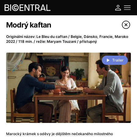
Katalog filmů
Modrý kaftan
Filtrovat program
Originální název: Le Bleu du caftan / Belgie, Dánsko, Francie, Maroko
2022 / 118 min. / režie: Maryam Touzani / přístupný
A
-
Trailer
A do kuchyně!
(2022)
A je to tady zas!
(2026)
A máme, co jsme chtěli
(2023)
A pak přišla láska...
(2022)
Aalto: Architektura emocí
(2020)
ABBA: The Movie - Fan Event
(1977)
Ada
(2021)
Adam Ondra: Posunout hranice
(2022)
Addamsova rodina 2
(2021)
Marocký krámek s oděvy je dějištěm nečekaného milostného