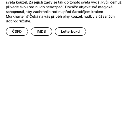
After Party
(2024)
světa kouzel. Za jejich zády se tak do tohoto světa vydá, kvůli čemuž
přivede svou rodinu do nebezpečí. Dokáže objevit své magické
After: Odloučení
(2023)
schopnosti, aby zachránila rodinu před čarodějem králem
After: Pouto
(2022)
Murkhartem? Čeká na vás příběh plný kouzel, hudby a úžasných
dobrodružství.
Aftersun
(2022)
Agent 69 Jensen: Ve znamení štíra
(1977)
ČSFD
IMDB
Letterboxd
Agent Čuník
(2024)
Agenti štěstí
(2024)
Ahoj a díky!
(2025)
Air: Zrození legendy
(2023)
Akce Monaco
(2025)
Alibi na klíč: Den D
(2023)
Alita: Bojový Anděl
(2019)
Alma a Oskar
(2023)
Alpha
(2025)
Amatér
(2025)
Amélie z Montmartru
(2001)
Amerikánka
(2024)
AMOOSED: losí odysea
(2025)
Anakonda
(2025)