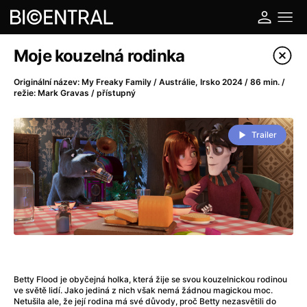
Katalog filmů
Moje kouzelná rodinka
Filtrovat program
Originální název: My Freaky Family / Austrálie, Irsko 2024 / 86 min. /
režie: Mark Gravas / přístupný
A
-
Trailer
A do kuchyně!
(2022)
A je to tady zas!
(2026)
A máme, co jsme chtěli
(2023)
A pak přišla láska...
(2022)
Aalto: Architektura emocí
(2020)
ABBA: The Movie - Fan Event
(1977)
Ada
(2021)
Adam Ondra: Posunout hranice
(2022)
Betty Flood je obyčejná holka, která žije se svou kouzelnickou rodinou
ve světě lidí. Jako jediná z nich však nemá žádnou magickou moc.
Addamsova rodina 2
(2021)
Netušila ale, že její rodina má své důvody, proč Betty nezasvětili do