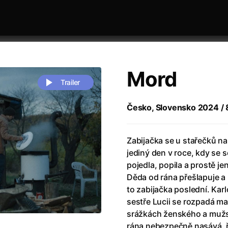
Mord
Trailer
Česko, Slovensko 2024 / 8
 festivaly
Řazení dle abecedy
Zabijačka se u stařečků n
jediný den v roce, kdy se s
pojedla, popila a prostě je
Děda od rána přešlapuje a n
to zabijačka poslední. Kar
sestře Lucii se rozpadá man
zení legendy
(2023)
Andrea Bocelli 30: Oslava jubile
srážkách ženského a mužsk
naco
(2025)
Andrea Bocelli: Because I Believ
rána nebezpečně nasává, ř