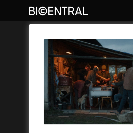
Katalog filmů
Bio Central
Cykly a
A
A do kuchyně!
(2022)
Air: Zro
A je to tady zas!
(2026)
Akce Mo