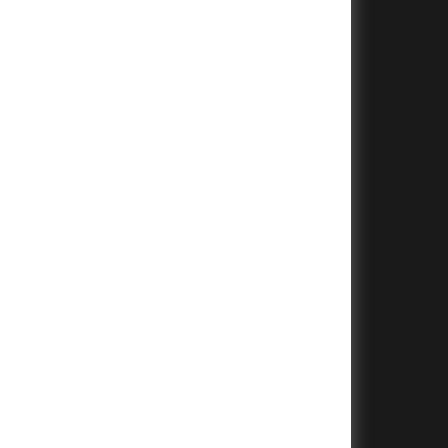
+
+
+
+
+