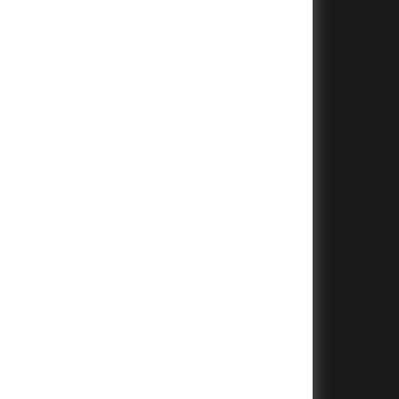
+
+
+
+