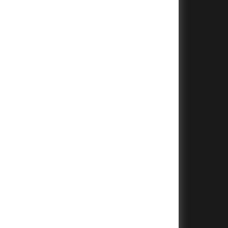
+
+
+
+