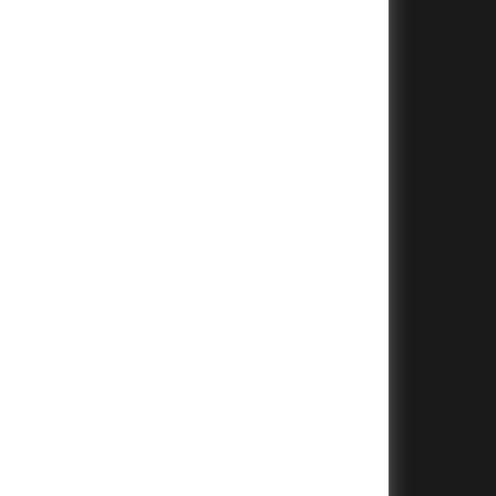
+
+
+
+