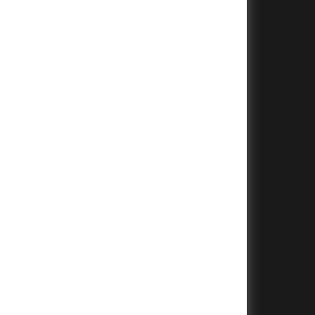
+
+
+
+
+