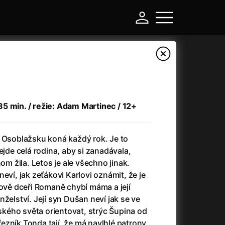
5 min. / režie: Adam Martinec / 12+
a Osoblažsku koná každý rok. Je to
ejde celá rodina, aby si zanadávala,
nom žila. Letos je ale všechno jinak.
eví, jak zeťákovi Karlovi oznámit, že je
-
lově dceři Romaně chybí máma a její
želství. Její syn Dušan neví jak se ve
a
(2024)
Asterix a Obelix: Říše středu
(2023)
ého světa orientovat, strýc Šupina od
e
(2024)
Asterix: Sídliště bohů
(2015)
ezník Tonda tají, že má navlhlé patrony