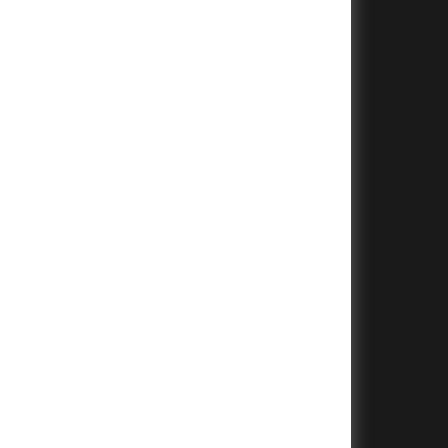
+
+
+
+