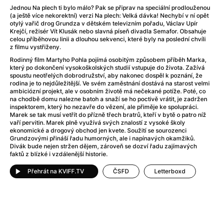
After Party
(2024)
Jednou Na plech ti bylo málo? Pak se připrav na speciální prodlouženou
After: Odloučení
(2023)
(a ještě více nekorektní) verzi Na plech: Velká dávka! Nechybí v ní opět
otylý vařič drog Grundza v dětském televizním pořadu, Václav Upír
After: Pouto
(2022)
Krejčí, režisér Vít Klusák nebo slavná píseň divadla Semafor. Obsahuje
Aftersun
(2022)
celou příběhovou linii a dlouhou sekvenci, které byly na poslední chvíli
z filmu vystřiženy.
Agent 69 Jensen: Ve znamení štíra
(1977)
Agent Čuník
(2024)
Rodinný film Martyho Pohla pojímá osobitým způsobem příběh Marka,
který po dokončení vysokoškolských studií vstupuje do života. Zažívá
Agenti štěstí
(2024)
spoustu neotřelých dobrodružství, aby nakonec dospěl k poznání, že
Ahoj a díky!
(2025)
rodina je to nejdůležitější. Ve svém zaměstnání dostává na starost velmi
ambiciózní projekt, ale v osobním životě má nečekané potíže. Poté, co
Air: Zrození legendy
(2023)
na chodbě domu nalezne batoh a snaží se ho poctivě vrátit, je zadržen
Akce Monaco
(2025)
inspektorem, který ho nezavře do vězení, ale přiměje ke spolupráci.
Marek se tak musí vetřít do přízně třech bratrů, kteří v bytě o patro níž
Alibi na klíč: Den D
(2023)
vaří pervitin. Marek plně využívá svých znalostí z vysoké školy
Alita: Bojový Anděl
(2019)
ekonomické a drogový obchod jen kvete. Soužití se sourozenci
Grundzovými přináší řadu humorných, ale i napínavých okamžiků.
Alma a Oskar
(2023)
Divák bude nejen stržen dějem, zároveň se dozví řadu zajímavých
Alpha
(2025)
faktů z blízké i vzdálenější historie.
Amatér
(2025)
Přehrát na KVIFF.TV
ČSFD
Letterboxd
Amélie z Montmartru
(2001)
Amerikánka
(2024)
AMOOSED: losí odysea
(2025)
Anakonda
(2025)