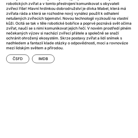
After Party
(2024)
robotických zvířat a v tomto přestrojení komunikovat s obyvateli
After: Odloučení
(2023)
zvířecí říše! Hlavní hrdinkou dobrodružství je dívka Mabel, která má
zvířata ráda a která se rozhodne nový vynález použít k odhalení
After: Pouto
(2022)
netušených zvířecích tajemství. Novou technologii vyzkouší na vlastní
Aftersun
(2022)
kůži. Ocitá se tak v těle robotické bobřice a poprvé poznává svět očima
zvířat, naučí se s nimi komunikovat jejich řečí. V novém prostředí plném
Agent 69 Jensen: Ve znamení štíra
(1977)
nečekaných výzev si nachází zvířecí přátele a společně se snaží
Agent Čuník
(2024)
ochránit ohrožený ekosystém. Skrze postavy zvířat a lidí snímek s
nadhledem a fantazií klade otázky o odpovědnosti, moci a rovnováze
Agenti štěstí
(2024)
mezi lidským světem a přírodou.
Ahoj a díky!
(2025)
ČSFD
IMDB
Air: Zrození legendy
(2023)
Akce Monaco
(2025)
Alibi na klíč: Den D
(2023)
Alita: Bojový Anděl
(2019)
Alma a Oskar
(2023)
Alpha
(2025)
Amatér
(2025)
Amélie z Montmartru
(2001)
Amerikánka
(2024)
AMOOSED: losí odysea
(2025)
Anakonda
(2025)