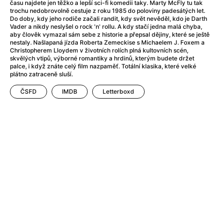
After Party
(2024)
času najdete jen těžko a lepší sci-fi komedii taky. Marty McFly tu tak
trochu nedobrovolně cestuje z roku 1985 do poloviny padesátých let.
After: Odloučení
(2023)
Do doby, kdy jeho rodiče začali randit, kdy svět nevěděl, kdo je Darth
After: Pouto
(2022)
Vader a nikdy neslyšel o rock 'n' rollu. A kdy stačí jedna malá chyba,
aby člověk vymazal sám sebe z historie a přepsal dějiny, které se ještě
Aftersun
(2022)
nestaly. Našlapaná jízda Roberta Zemeckise s Michaelem J. Foxem a
Agent 69 Jensen: Ve znamení štíra
(1977)
Christopherem Lloydem v životních rolích plná kultovních scén,
skvělých vtipů, výborné romantiky a hrdinů, kterým budete držet
Agent Čuník
(2024)
palce, i když znáte celý film nazpaměť. Totální klasika, které velké
Agenti štěstí
(2024)
plátno zatraceně sluší.
Ahoj a díky!
(2025)
ČSFD
IMDB
Letterboxd
Air: Zrození legendy
(2023)
Akce Monaco
(2025)
Alibi na klíč: Den D
(2023)
Alita: Bojový Anděl
(2019)
Alma a Oskar
(2023)
Alpha
(2025)
Amatér
(2025)
Amélie z Montmartru
(2001)
Amerikánka
(2024)
AMOOSED: losí odysea
(2025)
Anakonda
(2025)