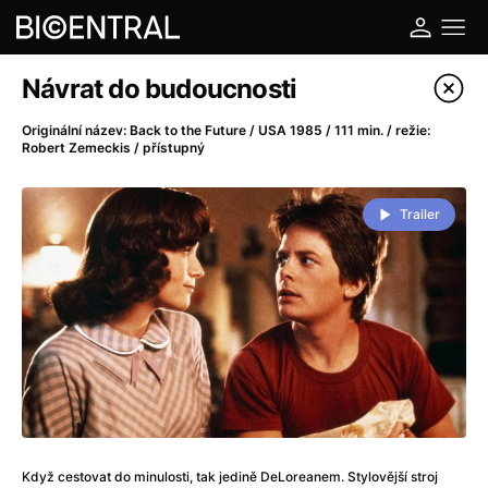
Katalog filmů
Návrat do budoucnosti
Filtrovat program
Originální název: Back to the Future / USA 1985 / 111 min. / režie:
Robert Zemeckis / přístupný
A
-
Trailer
A do kuchyně!
(2022)
A je to tady zas!
(2026)
A máme, co jsme chtěli
(2023)
A pak přišla láska...
(2022)
Aalto: Architektura emocí
(2020)
ABBA: The Movie - Fan Event
(1977)
Ada
(2021)
Adam Ondra: Posunout hranice
(2022)
Addamsova rodina 2
(2021)
Když cestovat do minulosti, tak jedině DeLoreanem. Stylovější stroj