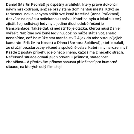
After Party
(2024)
Daniel (Martin Pechlát) je úspěšný architekt, který právě dokončil
After: Odloučení
(2023)
návrh mrakodrapu, jenž se brzy stane dominantou města. Když se
radostnou novinu chystá sdělit své ženě Kateřině (Anna Polívková),
After: Pouto
(2022)
dozví se na oplátku nečekanou zprávu. Kateřina byla u lékaře, který
Aftersun
(2022)
zjistil, že jí selhávají ledviny a jediné dlouhodobé řešení je
transplantace. Takže dát, či nedat? To je otázka, kterou musí Daniel
Agent 69 Jensen: Ve znamení štíra
(1977)
vyřešit. Nabídne své ženě ledvinu, což ho může stát život, anebo
Agent Čuník
(2024)
nenabídne, což ho může stát manželství? A jak do toho vstoupí jejich
kamarádi Erik (Mira Nosek) a Diana (Barbora Seidlová), kteří doufali,
Agenti štěstí
(2024)
že si užijí bezstarostný víkend a společně oslaví Kateřininy narozeniny?
Ahoj a díky!
(2025)
Každé z postav příběhu jde o něco jiného, každá má z něčeho strach.
Nečekaná situace odhalí jejich odvahu i ješitnost, statečnost i
Air: Zrození legendy
(2023)
zbabělost… A především přinese spoustu příležitostí pro humorné
Akce Monaco
(2025)
situace, na kterých celý film stojí!
Alibi na klíč: Den D
(2023)
Alita: Bojový Anděl
(2019)
Alma a Oskar
(2023)
Alpha
(2025)
Amatér
(2025)
Amélie z Montmartru
(2001)
Amerikánka
(2024)
AMOOSED: losí odysea
(2025)
Anakonda
(2025)