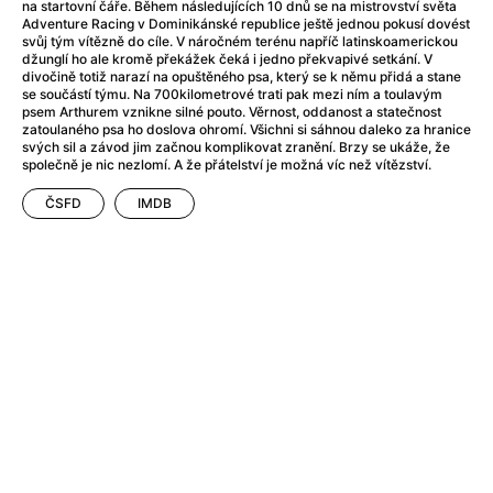
After Party
(2024)
na startovní čáře. Během následujících 10 dnů se na mistrovství světa
Adventure Racing v Dominikánské republice ještě jednou pokusí dovést
After: Odloučení
(2023)
svůj tým vítězně do cíle. V náročném terénu napříč latinskoamerickou
After: Pouto
(2022)
džunglí ho ale kromě překážek čeká i jedno překvapivé setkání. V
divočině totiž narazí na opuštěného psa, který se k němu přidá a stane
Aftersun
(2022)
se součástí týmu. Na 700kilometrové trati pak mezi ním a toulavým
Agent 69 Jensen: Ve znamení štíra
(1977)
psem Arthurem vznikne silné pouto. Věrnost, oddanost a statečnost
zatoulaného psa ho doslova ohromí. Všichni si sáhnou daleko za hranice
Agent Čuník
(2024)
svých sil a závod jim začnou komplikovat zranění. Brzy se ukáže, že
Agenti štěstí
(2024)
společně je nic nezlomí. A že přátelství je možná víc než vítězství.
Ahoj a díky!
(2025)
ČSFD
IMDB
Air: Zrození legendy
(2023)
Akce Monaco
(2025)
Alibi na klíč: Den D
(2023)
Alita: Bojový Anděl
(2019)
Alma a Oskar
(2023)
Alpha
(2025)
Amatér
(2025)
Amélie z Montmartru
(2001)
Amerikánka
(2024)
AMOOSED: losí odysea
(2025)
Anakonda
(2025)