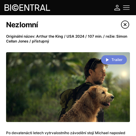
Katalog filmů
Nezlomní
Filtrovat program
Originální název: Arthur the King / USA 2024 / 107 min. / režie: Simon
Cellan Jones / přístupný
A
-
Trailer
A do kuchyně!
(2022)
A je to tady zas!
(2026)
A máme, co jsme chtěli
(2023)
A pak přišla láska...
(2022)
Aalto: Architektura emocí
(2020)
ABBA: The Movie - Fan Event
(1977)
Ada
(2021)
Adam Ondra: Posunout hranice
(2022)
Addamsova rodina 2
(2021)
Po devatenácti letech vytrvalostního závodění stojí Michael naposled