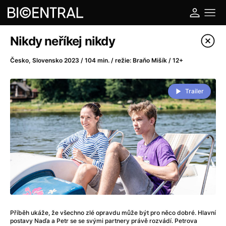
Katalog filmů
Nikdy neříkej nikdy
Filtrovat program
Česko, Slovensko 2023 / 104 min. / režie: Braňo Mišík / 12+
A
-
Trailer
A do kuchyně!
(2022)
A je to tady zas!
(2026)
A máme, co jsme chtěli
(2023)
A pak přišla láska...
(2022)
Aalto: Architektura emocí
(2020)
ABBA: The Movie - Fan Event
(1977)
Ada
(2021)
Adam Ondra: Posunout hranice
(2022)
Příběh ukáže, že všechno zlé opravdu může být pro něco dobré. Hlavní
Addamsova rodina 2
(2021)
postavy Naďa a Petr se se svými partnery právě rozvádí. Petrova