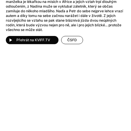
After Party
(2024)
manželka je lékařkou na misích v Africe a jejich vztah trpí dlouhým
odloučením, z Nadina muže se vyklubal záletník, který se občas
After: Odloučení
(2023)
zamiluje do někoho mladšího. Naďa a Petr do sebe nejprve lehce vrazí
After: Pouto
(2022)
autem a díky tomu na sebe začnou narážet i dále v životě. Z jejich
rozvíjejícího se vztahu se pak stane bláznivá jízda dvou neúplných
Aftersun
(2022)
rodin, která bude výzvou nejen pro ně, ale i pro jejich blízké... protože
Agent 69 Jensen: Ve znamení štíra
(1977)
všechno se může stát.
Agent Čuník
(2024)
Přehrát na KVIFF.TV
ČSFD
Agenti štěstí
(2024)
Ahoj a díky!
(2025)
Air: Zrození legendy
(2023)
Akce Monaco
(2025)
Alibi na klíč: Den D
(2023)
Alita: Bojový Anděl
(2019)
Alma a Oskar
(2023)
Alpha
(2025)
Amatér
(2025)
Amélie z Montmartru
(2001)
Amerikánka
(2024)
AMOOSED: losí odysea
(2025)
Anakonda
(2025)