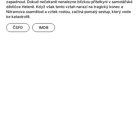
After Party
(2024)
zapadnout. Dokud nečekaně nenalezne blízkou přítelkyni v samotářské
dědičce Heleně. Když však tento vztah narazí na tragický konec a
After: Odloučení
(2023)
Nitramova osamělost a vztek rostou, začíná pomalý sestup, který vede
After: Pouto
(2022)
ke katastrofě.
Aftersun
(2022)
ČSFD
IMDB
Agent 69 Jensen: Ve znamení štíra
(1977)
Agent Čuník
(2024)
Agenti štěstí
(2024)
Ahoj a díky!
(2025)
Air: Zrození legendy
(2023)
Akce Monaco
(2025)
Alibi na klíč: Den D
(2023)
Alita: Bojový Anděl
(2019)
Alma a Oskar
(2023)
Alpha
(2025)
Amatér
(2025)
Amélie z Montmartru
(2001)
Amerikánka
(2024)
AMOOSED: losí odysea
(2025)
Anakonda
(2025)