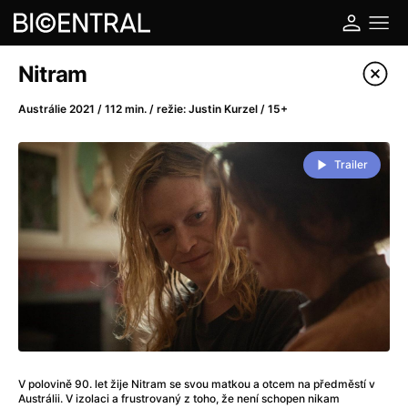
Katalog filmů
Nitram
Filtrovat program
Austrálie 2021 / 112 min. / režie: Justin Kurzel / 15+
A
-
Trailer
A do kuchyně!
(2022)
A je to tady zas!
(2026)
A máme, co jsme chtěli
(2023)
A pak přišla láska...
(2022)
Aalto: Architektura emocí
(2020)
ABBA: The Movie - Fan Event
(1977)
Ada
(2021)
Adam Ondra: Posunout hranice
(2022)
V polovině 90. let žije Nitram se svou matkou a otcem na předměstí v
Addamsova rodina 2
(2021)
Austrálii. V izolaci a frustrovaný z toho, že není schopen nikam