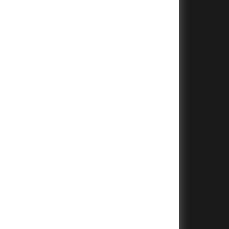
+
+
+
+