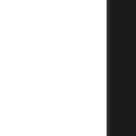
+
+
+
+
+