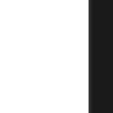
+
+
+
+