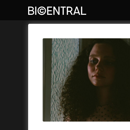
Katalog filmů
Bio Central
Cykly a
A
A do kuchyně!
(2022)
Air: Zro
A je to tady zas!
(2026)
Akce Mo