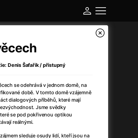
věcech
ie: Denis Šafařík / přístupný
věcech se odehrává v jednom domě, na
cifikované době. V tomto domě vzájemně
áct dialogových příběhů, které mají
 bezvýchodnost. Jsme svědky
-
teré se pod pokřivenou optikou
távají reálnými.
a
(2024)
Asterix a Obelix: Říše středu
(2023)
e
(2024)
Asterix: Sídliště bohů
(2015)
zájmem sleduje osudy lidí, kteří jsou na