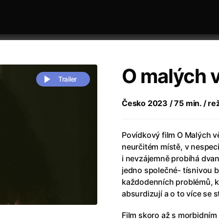
O malých 
Trailer
Česko 2023 / 75 min. / rež
 festivaly
Řazení dle abecedy
Povídkový film O Malých 
neurčitém místě, v nespe
i nevzájemně probíhá dvan
jedno společné- tísnivou
každodenních problémů, k
absurdizují a o to více se s
zení legendy
(2023)
Andrea Bocelli 30: Oslava jubile
naco
(2025)
Andrea Bocelli: Because I Believ
Film skoro až s morbidním 