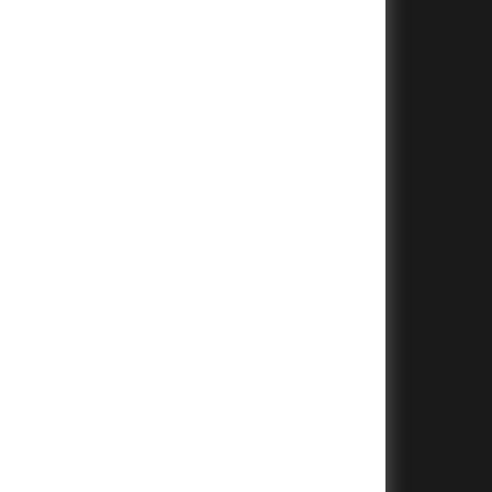
+
+
+
+