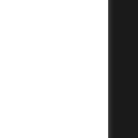
+
+
+
+
+