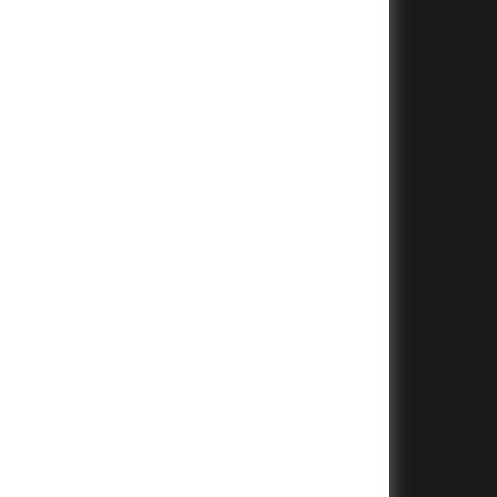
+
+
+
+