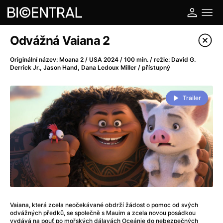
Katalog filmů
Odvážná Vaiana 2
Filtrovat program
Originální název: Moana 2 / USA 2024 / 100 min. / režie: David G.
Derrick Jr., Jason Hand, Dana Ledoux Miller / přístupný
A
-
Trailer
A do kuchyně!
(2022)
A je to tady zas!
(2026)
A máme, co jsme chtěli
(2023)
A pak přišla láska...
(2022)
Aalto: Architektura emocí
(2020)
ABBA: The Movie - Fan Event
(1977)
Ada
(2021)
Adam Ondra: Posunout hranice
(2022)
Vaiana, která zcela neočekávané obdrží žádost o pomoc od svých
Addamsova rodina 2
(2021)
odvážných předků, se společně s Mauim a zcela novou posádkou
vydává na pouť po mořských dálavách Oceánie do nebezpečných