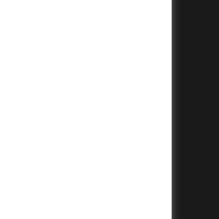
+
+
+
+