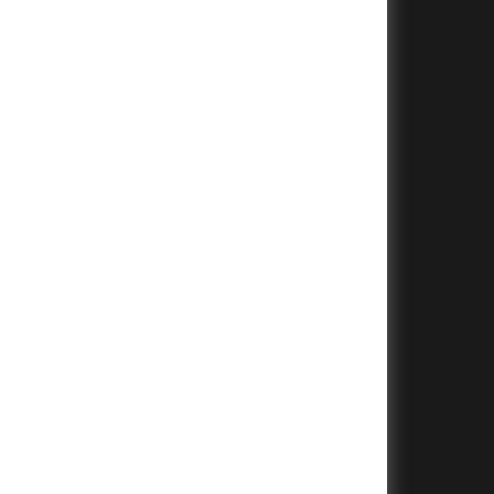
+
+
+
+
+