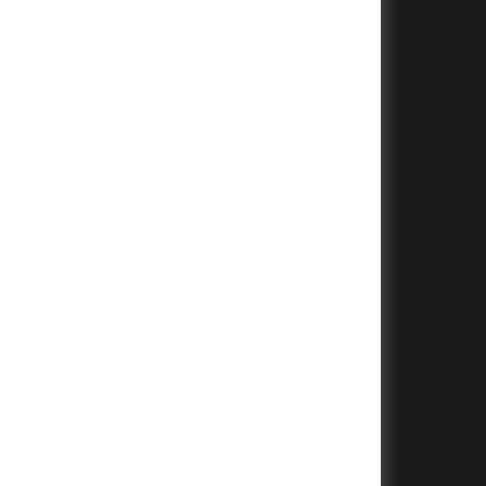
+
+
+
+