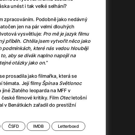
23)
Asteroid City
(2023)
láska unést i tak velké selhání?
Ať prší
(2025)
Atlas ptáků
(2021)
ým zpracováním. Podobně jako nedávný
Audience | NT Live
(2013)
natočen jen na pár velmi dlouhých
Avatar
(2009)
Nvotová vysvětluje:
Pro mě je jazyk filmu
(2023)
Avatar: Oheň a popel
(2025)
ný příběh. Chtěla jsem vytvořit něco jako
Avatar: The Way of Water
(2022)
ch podmínkách, které nás vedou hlouběji
Až na konec světa
(2024)
o to, aby se divák naplno napojil na
(2023)
Až na věky
(2024)
stejné otázky jako on.
”
Až přijde kocour
(1963)
e prosadila jako filmařka, která se
)
Až vyjde měsíc
(2012)
í témata. Její filmy
Špína
a
Světlonoc
Až zařve lev
(2022)
 jiné Zlatého leoparda na MFF v
Aznavour
(2024)
české filmové kritiky. Film
Otec
letošní
010)
al v Benátkách zařadil do prestižní
ČSFD
IMDB
Letterboxd