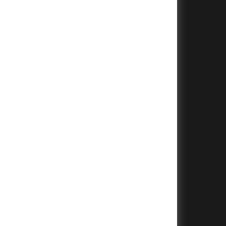
+
+
+
+