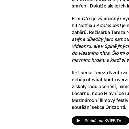
klíč: Den D
(2023)
Andy Warhol – americký sen
(20
smíření. Dokáže ale jejich 
jový Anděl
(2019)
Aneta
(2024)
skar
(2023)
Animale
(2024)
Film
Otec
je výjimečný sv
025)
Annette
(2021)
hit Netflixu
Adolescent
je 
2025)
Anora
(2024)
záběrů. Režisérka Tereza 
 Montmartru
(2001)
Ant-Man a Wasp: Quantumania
stejně důležitý jako samot
nka
(2024)
Antikrist
(2009)
videohru, ale v úplně jiný
: losí odysea
(2025)
Apokalypsa: Final Cut
(1979)
do vlastního nitra. Šlo mi 
a
(2025)
Aquaman a ztracené království
hlavního hrdinu a kladl si 
ti
(2015)
Architekt
(2025)
Režisérka Tereza Nvotová s
e pádu
(2023)
Architektura ČSSR 58–89
(2024
nebojí otevírat kontroverzn
ně
(2005)
Arco
(2025)
získaly řadu ocenění, mimo
ně 2
(2016)
Armand
(2024)
Locarnu, nebo Hlavní cenu 
 vejce
(1985)
Arrietty ze světa půjčovníčků
(2
Mezinárodní filmový festiv
André Rieu's 2025 Maastricht Concert: Waltz the Night Away!
Arvéd
(2022)
(2025)
soutěžní sekce Orizzonti.
Přehrát na KVIFF.TV