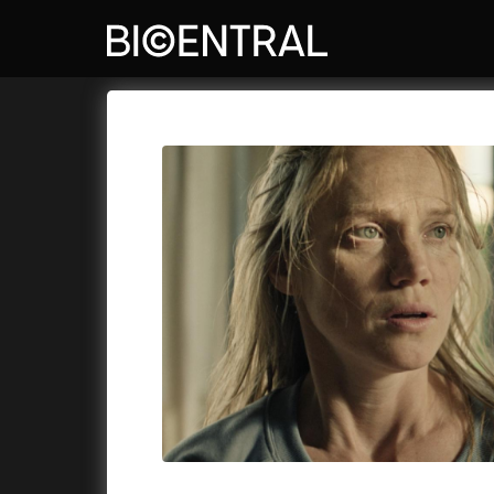
Katalog filmů
Bio Central
Cykly a
A
A do kuchyně!
(2022)
Air: Zro
A je to tady zas!
(2026)
Akce Mo