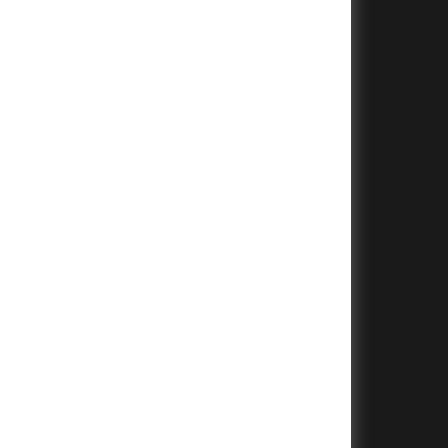
+
+
+
+