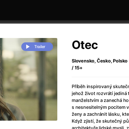
Otec
Trailer
Slovensko, Česko, Polsko 
/ 15+
 festivaly
Řazení dle abecedy
Příběh inspirovaný skutečn
jehož život rozvrátí jedin
manželstvím a zanechá ho 
s nesnesitelným pocitem v
ženy a zachránit lásku, kte
zení legendy
(2023)
Andrea Bocelli 30: Oslava jubile
Když zjistí, že skutečný p
naco
(2025)
Andrea Bocelli: Because I Believ
architektuře lidské mysli, 