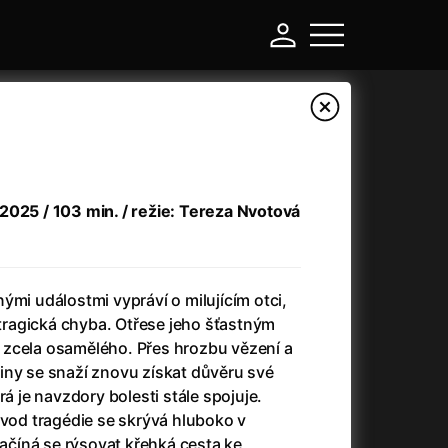
2025 / 103 min. / režie: Tereza Nvotová
ými událostmi vypráví o milujícím otci,
á tragická chyba. Otřese jeho šťastným
zcela osamělého. Přes hrozbu vězení a
-
iny se snaží znovu získat důvěru své
rá je navzdory bolesti stále spojuje.
a
(2024)
Asterix a Obelix: Říše středu
(2023)
ůvod tragédie se skrývá hluboko v
e
(2024)
Asterix: Sídliště bohů
(2015)
začíná se rýsovat křehká cesta ke