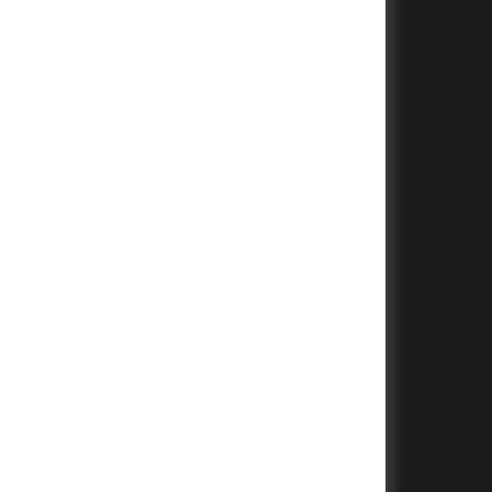
+
+
+
+
+