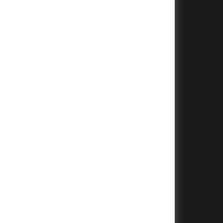
+
+
+
+