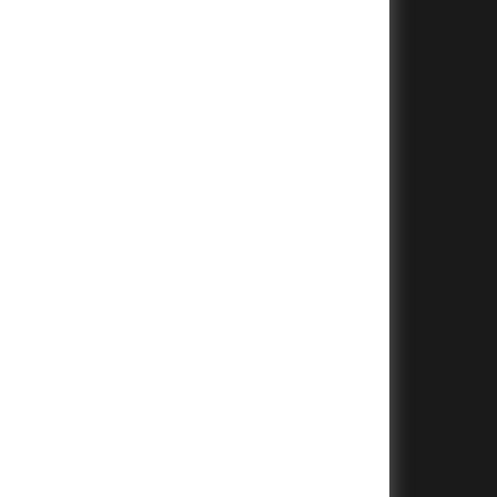
+
+
+
+