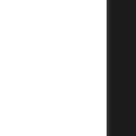
+
+
+
+
+