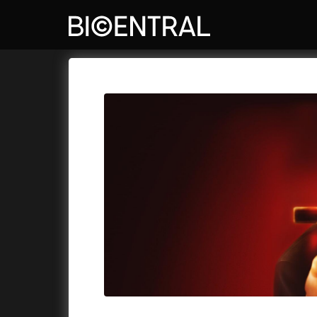
Katalog filmů
Bio Central
Cykly a
A
A do kuchyně!
(2022)
Air: Zro
A je to tady zas!
(2026)
Akce Mo