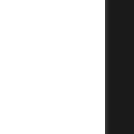
+
+
+
+