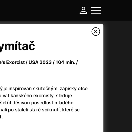
ymítač
's Exorcist / USA 2023 / 104 min. /
ý je inspirován skutečnými zápisky otce
 vatikánského exorcisty, sleduje
yšetřit děsivou posedlost mladého
-
í po staletí staré spiknutí, které se
t.
a
(2024)
Asterix a Obelix: Říše středu
(2023)
e
(2024)
Asterix: Sídliště bohů
(2015)