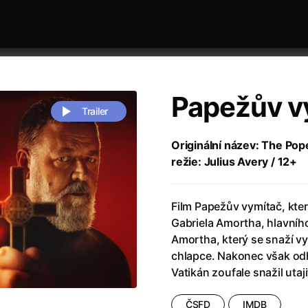
Papežův v
Trailer
Originální název: The Pope
režie: Julius Avery / 12+
 festivaly
Řazení dle abecedy
Film Papežův vymítač, kter
Gabriela Amortha, hlavního
Amortha, který se snaží v
chlapce. Nakonec však odhal
Vatikán zoufale snažil utaji
zení legendy
(2023)
Andrea Bocelli 30: Oslava jubile
naco
(2025)
Andrea Bocelli: Because I Believ
ČSFD
IMDB