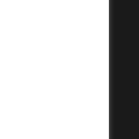
+
+
+
+