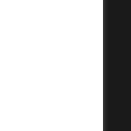
+
+
+
+
+