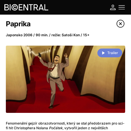
Katalog filmů
Paprika
Filtrovat program
Japonsko 2006 / 90 min. / režie: Satoši Kon / 15+
A
-
Trailer
A do kuchyně!
(2022)
A je to tady zas!
(2026)
A máme, co jsme chtěli
(2023)
A pak přišla láska...
(2022)
Aalto: Architektura emocí
(2020)
ABBA: The Movie - Fan Event
(1977)
Ada
(2021)
Adam Ondra: Posunout hranice
(2022)
Fenomenální gejzír obrazotvornosti, který se stal předobrazem pro sci-
Addamsova rodina 2
(2021)
fi hit Christophera Nolana
Počátek
, vytvořil jeden z největších