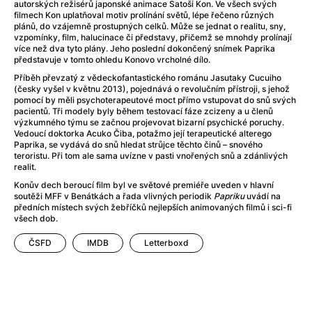
After Party
(2024)
autorských režisérů japonské animace Satoši Kon. Ve všech svých
filmech Kon uplatňoval motiv prolínání světů, lépe řečeno různých
After: Odloučení
(2023)
plánů, do vzájemně prostupných celků. Může se jednat o realitu, sny,
After: Pouto
(2022)
vzpomínky, film, halucinace či představy, přičemž se mnohdy prolínají
více než dva tyto plány. Jeho poslední dokončený snímek Paprika
Aftersun
(2022)
představuje v tomto ohledu Konovo vrcholné dílo.
Agent 69 Jensen: Ve znamení štíra
(1977)
Příběh převzatý z vědeckofantastického románu Jasutaky Cucuiho
Agent Čuník
(2024)
(česky vyšel v květnu 2013), pojednává o revolučním přístroji, s jehož
pomocí by měli psychoterapeutové moct přímo vstupovat do snů svých
Agenti štěstí
(2024)
pacientů. Tři modely byly během testovací fáze zcizeny a u členů
Ahoj a díky!
(2025)
výzkumného týmu se začnou projevovat bizarní psychické poruchy.
Vedoucí doktorka Acuko Čiba, potažmo její terapeutické alterego
Air: Zrození legendy
(2023)
Paprika, se vydává do snů hledat strůjce těchto činů – snového
Akce Monaco
(2025)
teroristu. Při tom ale sama uvízne v pasti vnořených snů a zdánlivých
realit.
Alibi na klíč: Den D
(2023)
Konův dech beroucí film byl ve světové premiéře uveden v hlavní
Alita: Bojový Anděl
(2019)
soutěži MFF v Benátkách a řada vlivných periodik
Papriku
uvádí na
Alma a Oskar
(2023)
předních místech svých žebříčků nejlepších animovaných filmů i sci-fi
všech dob.
Alpha
(2025)
Amatér
(2025)
ČSFD
IMDB
Letterboxd
Amélie z Montmartru
(2001)
Amerikánka
(2024)
AMOOSED: losí odysea
(2025)
Anakonda
(2025)