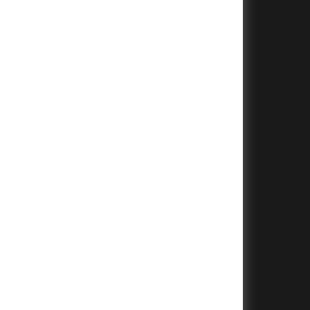
+
+
+
+
+