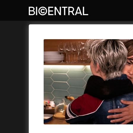
Katalog filmů
Bio Central
Cykly a
A
A do kuchyně!
(2022)
Air: Zro
A je to tady zas!
(2026)
Akce Mo