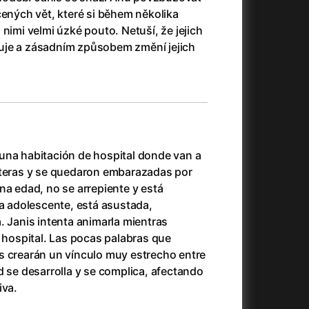
23)
Asteroid City
(2023)
čených vět, které si během několika
Ať prší
(2025)
nimi velmi úzké pouto. Netuší, že jejich
Atlas ptáků
(2021)
uje a zásadním způsobem změní jejich
Audience | NT Live
(2013)
Avatar
(2009)
(2023)
Avatar: Oheň a popel
(2025)
Avatar: The Way of Water
(2022)
Až na konec světa
(2024)
(2023)
Až na věky
(2024)
una habitación de hospital donde van a
Až přijde kocour
(1963)
lteras y se quedaron embarazadas por
)
Až vyjde měsíc
(2012)
na edad, no se arrepiente y está
Až zařve lev
(2022)
na adolescente, está asustada,
Aznavour
(2024)
. Janis intenta animarla mientras
010)
l hospital. Las pocas palabras que
s crearán un vínculo muy estrecho entre
d se desarrolla y se complica, afectando
iva.