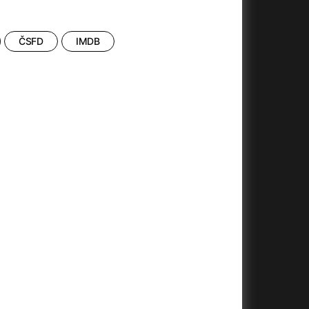
+
ČSFD
IMDB
+
+
+
+