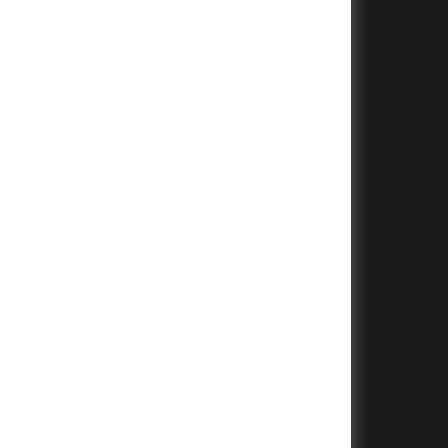
+
+
+
+