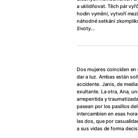
klíč: Den D
(2023)
Andy Warhol – americký sen
(20
a uklidňovat. Těch pár vyř
jový Anděl
(2019)
Aneta
(2024)
hodin vymění, vytvoří mezi 
skar
(2023)
Animale
(2024)
náhodné setkání zkomplik
025)
Annette
(2021)
životy…
2025)
Anora
(2024)
 Montmartru
(2001)
Ant-Man a Wasp: Quantumania
nka
(2024)
Antikrist
(2009)
: losí odysea
(2025)
Apokalypsa: Final Cut
(1979)
a
(2025)
Aquaman a ztracené království
Dos mujeres coinciden en 
ti
(2015)
Architekt
(2025)
dar a luz. Ambas están so
e pádu
(2023)
Architektura ČSSR 58–89
(2024
accidente. Janis, de media
ně
(2005)
Arco
(2025)
exultante. La otra, Ana, u
ně 2
(2016)
Armand
(2024)
arrepentida y traumatizada
 vejce
(1985)
Arrietty ze světa půjčovníčků
(2
pasean por los pasillos de
André Rieu's 2025 Maastricht Concert: Waltz the Night Away!
Arvéd
(2022)
(2025)
intercambien en esas hora
las dos, que por casualida
a sus vidas de forma decis