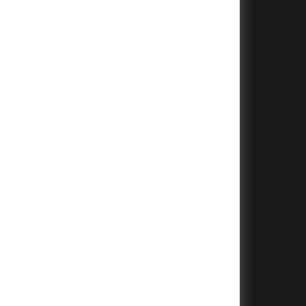
+
+
+
+