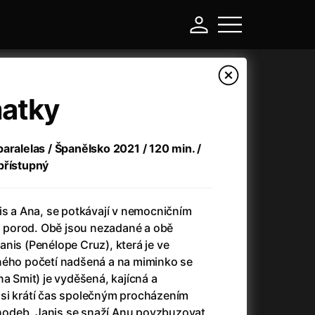
matky
aralelas / Španělsko 2021 / 120 min. /
přístupný
is a Ana, se potkávají v nemocničním
na porod. Obě jsou nezadané a obě
nis (Penélope Cruz), která je ve
-
ného početí nadšená a na miminko se
na Smit) je vyděšená, kajícná a
a
(2024)
Asterix a Obelix: Říše středu
(2023)
si krátí čas společným procházením
e
(2024)
Asterix: Sídliště bohů
(2015)
odeb. Janis se snaží Anu povzbuzovat