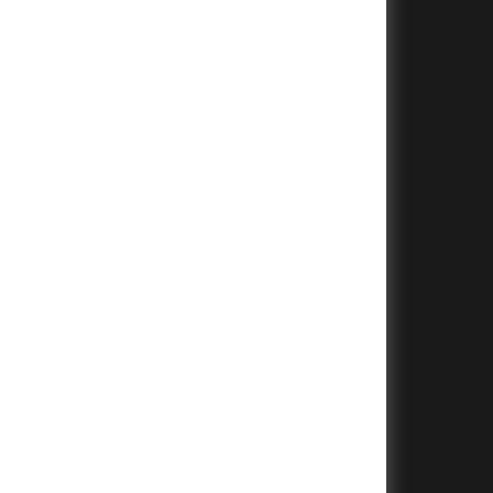
+
+
+
+