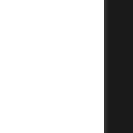
+
+
+
+