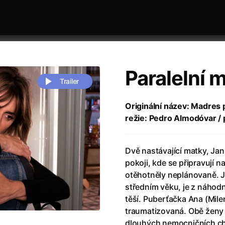
Paralelní 
Trailer
Originální název: Madres p
režie: Pedro Almodóvar / 
 festivaly
Řazení dle abecedy
Dvě nastávající matky, Jan
pokoji, kde se připravují 
otěhotněly neplánovaně. Ja
středním věku, je z náhod
těší. Puberťačka Ana (Mile
zení legendy
(2023)
Andrea Bocelli 30: Oslava jubile
traumatizovaná. Obě ženy 
naco
(2025)
Andrea Bocelli: Because I Believ
dlouhých nemocničních ch