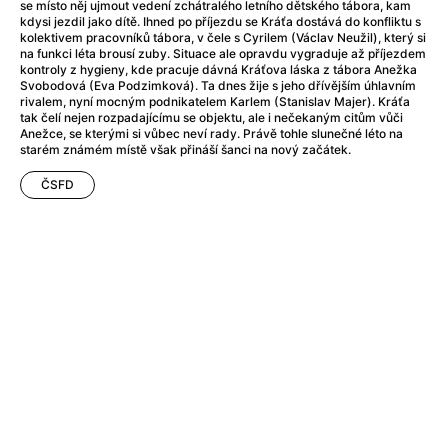
After Party
(2024)
se místo něj ujmout vedení zchátralého letního dětského tábora, kam
kdysi jezdil jako dítě. Ihned po příjezdu se Kráťa dostává do konfliktu s
After: Odloučení
(2023)
kolektivem pracovníků tábora, v čele s Cyrilem (Václav Neužil), který si
After: Pouto
(2022)
na funkci léta brousí zuby. Situace ale opravdu vygraduje až příjezdem
kontroly z hygieny, kde pracuje dávná Kráťova láska z tábora Anežka
Aftersun
(2022)
Svobodová (Eva Podzimková). Ta dnes žije s jeho dřívějším úhlavním
Agent 69 Jensen: Ve znamení štíra
(1977)
rivalem, nyní mocným podnikatelem Karlem (Stanislav Majer). Kráťa
tak čelí nejen rozpadajícímu se objektu, ale i nečekaným citům vůči
Agent Čuník
(2024)
Anežce, se kterými si vůbec neví rady. Právě tohle slunečné léto na
Agenti štěstí
(2024)
starém známém místě však přináší šanci na nový začátek.
Ahoj a díky!
(2025)
ČSFD
Air: Zrození legendy
(2023)
Akce Monaco
(2025)
Alibi na klíč: Den D
(2023)
Alita: Bojový Anděl
(2019)
Alma a Oskar
(2023)
Alpha
(2025)
Amatér
(2025)
Amélie z Montmartru
(2001)
Amerikánka
(2024)
AMOOSED: losí odysea
(2025)
Anakonda
(2025)