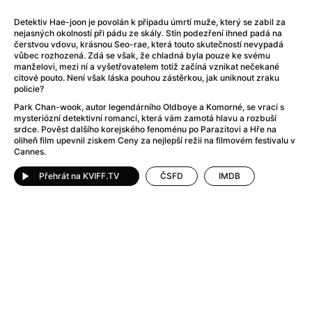
After Party
(2024)
After: Odloučení
(2023)
Detektiv Hae-joon je povolán k případu úmrtí muže, který se zabil za
nejasných okolností při pádu ze skály. Stín podezření ihned padá na
After: Pouto
(2022)
čerstvou vdovu, krásnou Seo-rae, která touto skutečností nevypadá
Aftersun
(2022)
vůbec rozhozená. Zdá se však, že chladná byla pouze ke svému
manželovi, mezi ní a vyšetřovatelem totiž začíná vznikat nečekané
Agent 69 Jensen: Ve znamení štíra
(1977)
citové pouto. Není však láska pouhou zástěrkou, jak uniknout zraku
Agent Čuník
(2024)
policie?
Agenti štěstí
(2024)
Park Chan-wook, autor legendárního Oldboye a Komorné, se vrací s
mysteriózní detektivní romancí, která vám zamotá hlavu a rozbuší
Ahoj a díky!
(2025)
srdce. Pověst dalšího korejského fenoménu po Parazitovi a Hře na
Air: Zrození legendy
(2023)
oliheň film upevnil ziskem Ceny za nejlepší režii na filmovém festivalu v
Cannes.
Akce Monaco
(2025)
Alibi na klíč: Den D
(2023)
Přehrát na KVIFF.TV
ČSFD
IMDB
Alita: Bojový Anděl
(2019)
Alma a Oskar
(2023)
Alpha
(2025)
Amatér
(2025)
Amélie z Montmartru
(2001)
Amerikánka
(2024)
AMOOSED: losí odysea
(2025)
Anakonda
(2025)