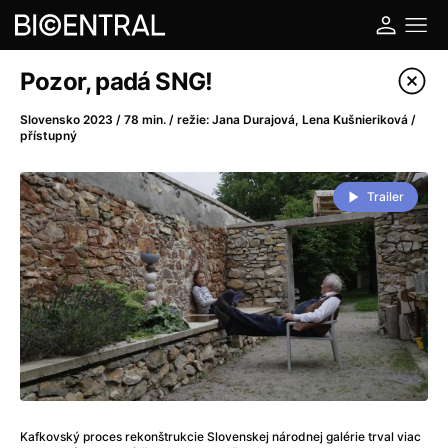
Katalog filmů
Pozor, padá SNG!
Filtrovat program
Slovensko 2023 / 78 min. / režie: Jana Durajová, Lena Kušnieriková /
přístupný
A
-
Trailer
A do kuchyně!
(2022)
A je to tady zas!
(2026)
A máme, co jsme chtěli
(2023)
A pak přišla láska...
(2022)
Aalto: Architektura emocí
(2020)
ABBA: The Movie - Fan Event
(1977)
Ada
(2021)
Adam Ondra: Posunout hranice
(2022)
Addamsova rodina 2
(2021)
Kafkovský proces rekonštrukcie Slovenskej národnej galérie trval viac