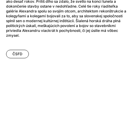
After Party
(2024)
ako desať rokov. Príliš dlho sa zdalo, že svetlo na konci tunela a
dokončenie stavby ostane v nedohľadne. Celé tie roky riaditeľka
After: Odloučení
(2023)
galérie Alexandra spolu so svojím otcom, architektom rekonštrukcie a
After: Pouto
(2022)
kolegyňami a kolegami bojovali za to, aby sa slovenskej spoločnosti
splnil sen o modernej kultúrnej inštitúcii. Šialená horská dráha plná
Aftersun
(2022)
politických úskalí, meškajúcich povolení a bojov so stavebníkmi
Agent 69 Jensen: Ve znamení štíra
(1977)
priviedla Alexandru viackrát k pochybnosti, či jej úsilie má vôbec
zmysel.
Agent Čuník
(2024)
Agenti štěstí
(2024)
Ahoj a díky!
(2025)
ČSFD
Air: Zrození legendy
(2023)
Akce Monaco
(2025)
Alibi na klíč: Den D
(2023)
Alita: Bojový Anděl
(2019)
Alma a Oskar
(2023)
Alpha
(2025)
Amatér
(2025)
Amélie z Montmartru
(2001)
Amerikánka
(2024)
AMOOSED: losí odysea
(2025)
Anakonda
(2025)