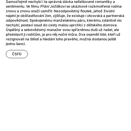
After Party
(2024)
Samozřejmě nechybí i ta správná dávka nefalšované romantiky a
sentimentu. Ve filmu
Přání Ježíškovi
se ukázkově rozkmotřená rodina
After: Odloučení
(2023)
znovu a znovu snaží usmířit. Nezodpovědný floutek, jehož životní
After: Pouto
(2022)
náplní je obšťastňování žen, zjišťuje, že existuje i otcovská a partnerská
odpovědnost. Spokojenému manželskému páru, kterému zdánlivě nic
Aftersun
(2022)
nechybí, postaví osud do cesty malou uprchlci z dětského domova.
Agent 69 Jensen: Ve znamení štíra
(1977)
Úspěšný a sebevědomý manažer svou spřízněnou duši už našel, ale
představit ji rodičům, je pro něj noční můra. Dva osamělí lidé, kteří už
Agent Čuník
(2024)
rezignovali na štěstí a hledání toho pravého, možná dostanou ještě
Agenti štěstí
(2024)
jednu šanci.
Ahoj a díky!
(2025)
ČSFD
Air: Zrození legendy
(2023)
Akce Monaco
(2025)
Alibi na klíč: Den D
(2023)
Alita: Bojový Anděl
(2019)
Alma a Oskar
(2023)
Alpha
(2025)
Amatér
(2025)
Amélie z Montmartru
(2001)
Amerikánka
(2024)
AMOOSED: losí odysea
(2025)
Anakonda
(2025)