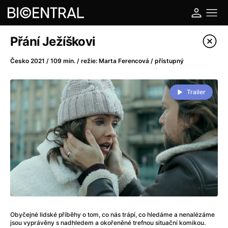
Katalog filmů
Přání Ježíškovi
Filtrovat program
Česko 2021 / 109 min. / režie: Marta Ferencová / přístupný
A
-
Trailer
A do kuchyně!
(2022)
A je to tady zas!
(2026)
A máme, co jsme chtěli
(2023)
A pak přišla láska...
(2022)
Aalto: Architektura emocí
(2020)
ABBA: The Movie - Fan Event
(1977)
Ada
(2021)
Adam Ondra: Posunout hranice
(2022)
Obyčejné lidské příběhy o tom, co nás trápí, co hledáme a nenalézáme
Addamsova rodina 2
(2021)
jsou vyprávěny s nadhledem a okořeněné trefnou situační komikou.