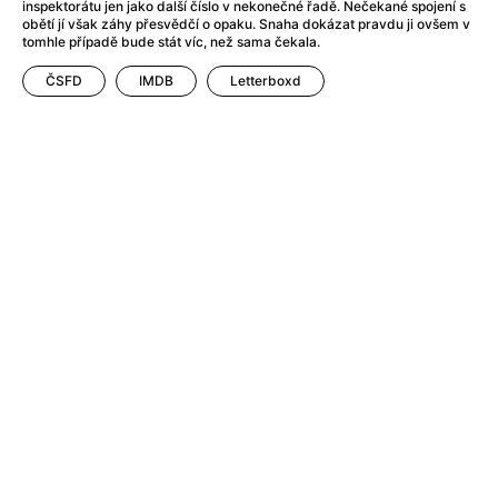
After Party
(2024)
inspektorátu jen jako další číslo v nekonečné řadě. Nečekané spojení s
obětí jí však záhy přesvědčí o opaku. Snaha dokázat pravdu ji ovšem v
After: Odloučení
(2023)
tomhle případě bude stát víc, než sama čekala.
After: Pouto
(2022)
ČSFD
IMDB
Letterboxd
Aftersun
(2022)
Agent 69 Jensen: Ve znamení štíra
(1977)
Agent Čuník
(2024)
Agenti štěstí
(2024)
Ahoj a díky!
(2025)
Air: Zrození legendy
(2023)
Akce Monaco
(2025)
Alibi na klíč: Den D
(2023)
Alita: Bojový Anděl
(2019)
Alma a Oskar
(2023)
Alpha
(2025)
Amatér
(2025)
Amélie z Montmartru
(2001)
Amerikánka
(2024)
AMOOSED: losí odysea
(2025)
Anakonda
(2025)