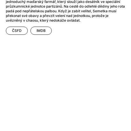
After Party
(2024)
jednoduchý maďarský farmář, který slouží jako desátník ve speciální
průzkumnické jednotce partizánů. Na cestě do odlehlé dědiny jeho rota
After: Odloučení
(2023)
padá pod nepřátelskou palbou. Když je zabit velitel, Semetka musí
After: Pouto
(2022)
překonat své obavy a převzít velení nad jednotkou, protože je
uvězněný v chaosu, který nedokáže ovládat.
Aftersun
(2022)
Agent 69 Jensen: Ve znamení štíra
(1977)
ČSFD
IMDB
Agent Čuník
(2024)
Agenti štěstí
(2024)
Ahoj a díky!
(2025)
Air: Zrození legendy
(2023)
Akce Monaco
(2025)
Alibi na klíč: Den D
(2023)
Alita: Bojový Anděl
(2019)
Alma a Oskar
(2023)
Alpha
(2025)
Amatér
(2025)
Amélie z Montmartru
(2001)
Amerikánka
(2024)
AMOOSED: losí odysea
(2025)
Anakonda
(2025)