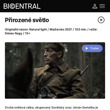
Katalog filmů
Přirozené světlo
Filtrovat program
Originální název: Natural light / Maďarsko 2021 / 103 min. / režie:
Dénes Nagy / 15+
A
-
Trailer
A do kuchyně!
(2022)
A je to tady zas!
(2026)
A máme, co jsme chtěli
(2023)
A pak přišla láska...
(2022)
Aalto: Architektura emocí
(2020)
ABBA: The Movie - Fan Event
(1977)
Ada
(2021)
Adam Ondra: Posunout hranice
(2022)
Addamsova rodina 2
(2021)
Druhá světová válka, okupovaný Sovětský svaz. István Semetka je