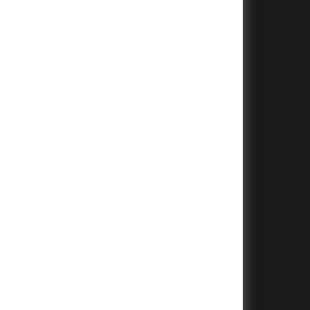
+
+
+
+