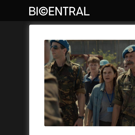
Katalog filmů
Bio Central
Cykly a
A
A do kuchyně!
(2022)
Air: Zro
A je to tady zas!
(2026)
Akce Mo