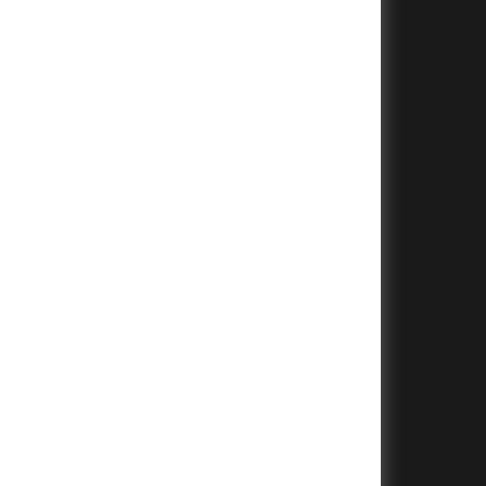
+
+
+
+