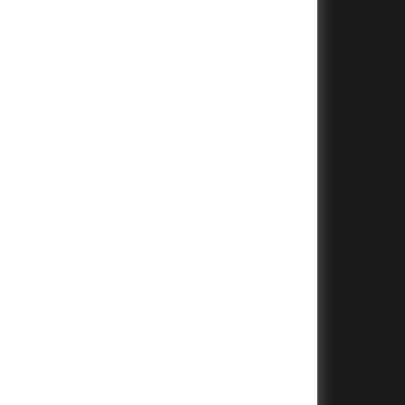
+
+
+
+
+