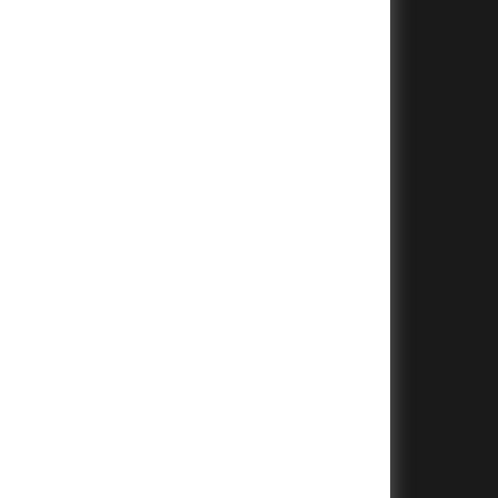
+
+
+
+