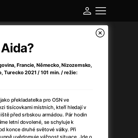
 Aida?
ovina, Francie, Německo, Nizozemsko,
 Turecko 2021 / 101 min. / režie:
 jako překladatelka pro OSN ve
ezi tisícovkami místních, kteří hledají v
-
iště před srbskou armádou. Pár hodin
íme letní dovolené, se schyluje k
a
(2024)
Asterix a Obelix: Říše středu
(2023)
 od konce druhé světové války. Při
e
(2024)
Asterix: Sídliště bohů
(2015)
tupně uvědomuje vážnost situace. Jde o