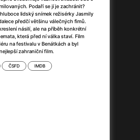
23)
Asteroid City
(2023)
 milovaných. Podaří se jí je zachránit?
Ať prší
(2025)
luboce lidský snímek režisérky Jasmily
Atlas ptáků
(2021)
dalece předčí většinu válečných fimů.
Audience | NT Live
(2013)
reslení násilí, ale na příběh konkrétní
Avatar
(2009)
emata, která před ní válka staví. Film
(2023)
Avatar: Oheň a popel
(2025)
éru na festivalu v Benátkách a byl
Avatar: The Way of Water
(2022)
jlepší zahraniční film.
Až na konec světa
(2024)
(2023)
Až na věky
(2024)
ČSFD
IMDB
Až přijde kocour
(1963)
)
Až vyjde měsíc
(2012)
Až zařve lev
(2022)
Aznavour
(2024)
010)