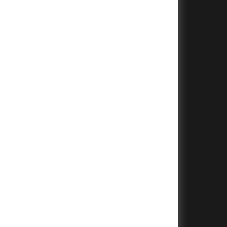
+
+
+
+