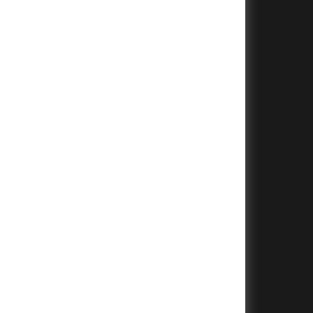
+
+
+
+
+