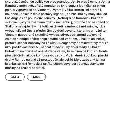
After Party
(2024)
skoro až úsměvnou politickou propagandou. Jenže právě ochota Johna
Ramba vyměnit vězeňský mundúr po škraloupu z jedničky za plnou
After: Odloučení
(2023)
polní a vypravit se do Vietnamu „vyhrát“ válku, kterou jiní prohráli,
After: Pouto
(2022)
nakonec udělala z téhle postavy legendu, co znal každý malý kluk od
Los Angeles až po Golčův Jeníkov. „Nehraj si na Ramba“ v každém
Aftersun
(2022)
světovém jazyce znamená totéž - nemachruj, protože ti to na rozdíl od
Agent 69 Jensen: Ve znamení štíra
(1977)
Stallona nevyjde. Sly má totiž ještě větší rambonůž než minule, luk s
vybuchujícími šípy a především buldočí povahu, která mu umožní ten
Agent Čuník
(2024)
Vietnam napodruhé skutečně vyhrát, odvézt odtamtud utajované
Agenti štěstí
(2024)
zajatce a podpálit Vietcongu koudel pod zadkem. Jinak to ani nešlo,
protože scénář napsaný na zakázku Reaganovy administrativy měl za
Ahoj a díky!
(2025)
úkol posílit vlastenectví, nahnat mladé kluky do armády a ukázat
Air: Zrození legendy
(2023)
bubákům na druhé straně studené války, že minimálně kulturní fronta
přesvědčivě nakope komouše do zadku. Viděn dnešní optikou, působí
Akce Monaco
(2025)
druhý Rambo naivně až prostoduše, ale pořád jde o zábavný tah na
Alibi na klíč: Den D
(2023)
branku, solidní řemeslo a takřka učebnicový portrét nezastavitelné
mašiny na krájení nepřátel.
Alita: Bojový Anděl
(2019)
Alma a Oskar
(2023)
ČSFD
IMDB
Alpha
(2025)
Amatér
(2025)
Amélie z Montmartru
(2001)
Amerikánka
(2024)
AMOOSED: losí odysea
(2025)
Anakonda
(2025)