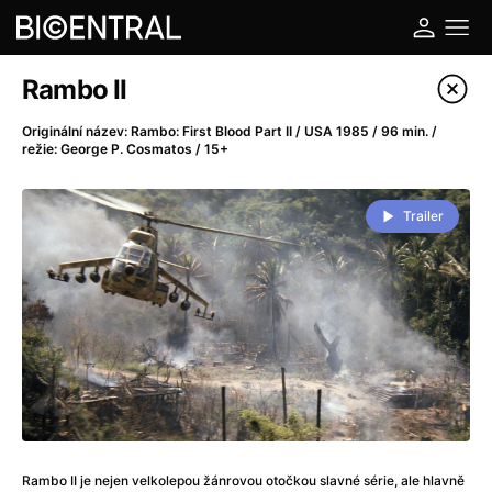
Katalog filmů
Rambo II
Filtrovat program
Originální název: Rambo: First Blood Part II / USA 1985 / 96 min. /
režie: George P. Cosmatos / 15+
A
-
Trailer
A do kuchyně!
(2022)
A je to tady zas!
(2026)
A máme, co jsme chtěli
(2023)
A pak přišla láska...
(2022)
Aalto: Architektura emocí
(2020)
ABBA: The Movie - Fan Event
(1977)
Ada
(2021)
Adam Ondra: Posunout hranice
(2022)
Addamsova rodina 2
(2021)
Rambo II je nejen velkolepou žánrovou otočkou slavné série, ale hlavně