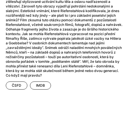
After Party
(2024)
ztělesňují stylizované uctívání kultu těla a oslavu nadřazenosti a
vítězství. Zároveň tyto obrazy vyjadřují pohrdání nedokonalými a
After: Odloučení
(2023)
slabými. Estetické vnímání, které Riefenstahlová kodifikovala, je dnes
After: Pouto
(2022)
rozšířenější než kdy jindy – ale platí to i pro základní poselství jejích
snímků? Film zkoumá tuto otázku pomocí dokumentů z pozůstalosti
Aftersun
(2022)
Riefenstahlové, včetně soukromých filmů, fotografií, dopisů a nahrávek.
Agent 69 Jensen: Ve znamení štíra
(1977)
Odhaluje fragmenty jejího života a zasazuje je do širšího historického
kontextu. Jak se mohla Riefenstahlová vypracovat na pozici přední
Agent Čuník
(2024)
filmařky Říše, zatímco vytrvale popírala jakékoli úzké vazby na Hitlera
Agenti štěstí
(2024)
a Goebbelse? V osobních dokumentech lamentuje nad jejími
„zavražděnými ideály“. Snímek odráží naladění mnohých poválečných
Ahoj a díky!
(2025)
Němců, kteří – na základě dopisů a nahraných telefonních hovorů z
Air: Zrození legendy
(2023)
režisérčiny pozůstalosti – touží po autoritativní osobnosti, která by
obnovila pořádek v tomhle „podělaném státě“. Věří, že tato obroda by
Akce Monaco
(2025)
mohla přinést také renesanci díla Leni Riefenstahlové – domněnka,
Alibi na klíč: Den D
(2023)
která by se mohla stát skutečností během jedné nebo dvou generací.
Co když mají pravdu?
Alita: Bojový Anděl
(2019)
Alma a Oskar
(2023)
ČSFD
IMDB
Alpha
(2025)
Amatér
(2025)
Amélie z Montmartru
(2001)
Amerikánka
(2024)
AMOOSED: losí odysea
(2025)
Anakonda
(2025)