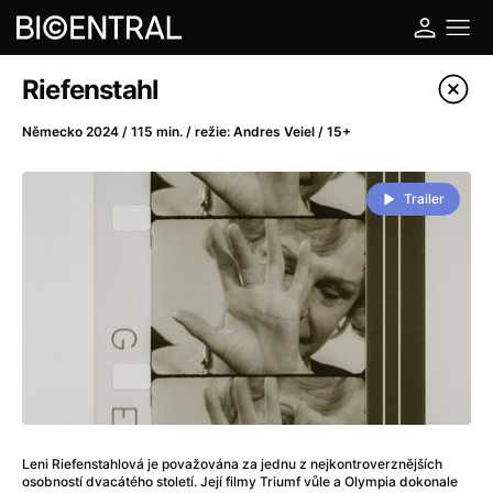
Katalog filmů
Riefenstahl
Filtrovat program
Německo 2024 / 115 min. / režie: Andres Veiel / 15+
A
-
Trailer
A do kuchyně!
(2022)
A je to tady zas!
(2026)
A máme, co jsme chtěli
(2023)
A pak přišla láska...
(2022)
Aalto: Architektura emocí
(2020)
ABBA: The Movie - Fan Event
(1977)
Ada
(2021)
Adam Ondra: Posunout hranice
(2022)
Leni Riefenstahlová je považována za jednu z nejkontroverznějších
Addamsova rodina 2
(2021)
osobností dvacátého století. Její filmy Triumf vůle a Olympia dokonale