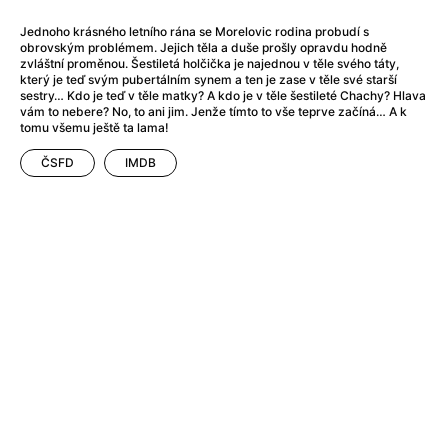
After Party
(2024)
After: Odloučení
(2023)
Jednoho krásného letního rána se Morelovic rodina probudí s
obrovským problémem. Jejich těla a duše prošly opravdu hodně
After: Pouto
(2022)
zvláštní proměnou. Šestiletá holčička je najednou v těle svého táty,
Aftersun
(2022)
který je teď svým pubertálním synem a ten je zase v těle své starší
sestry… Kdo je teď v těle matky? A kdo je v těle šestileté Chachy? Hlava
Agent 69 Jensen: Ve znamení štíra
(1977)
vám to nebere? No, to ani jim. Jenže tímto to vše teprve začíná… A k
Agent Čuník
(2024)
tomu všemu ještě ta lama!
Agenti štěstí
(2024)
ČSFD
IMDB
Ahoj a díky!
(2025)
Air: Zrození legendy
(2023)
Akce Monaco
(2025)
Alibi na klíč: Den D
(2023)
Alita: Bojový Anděl
(2019)
Alma a Oskar
(2023)
Alpha
(2025)
Amatér
(2025)
Amélie z Montmartru
(2001)
Amerikánka
(2024)
AMOOSED: losí odysea
(2025)
Anakonda
(2025)