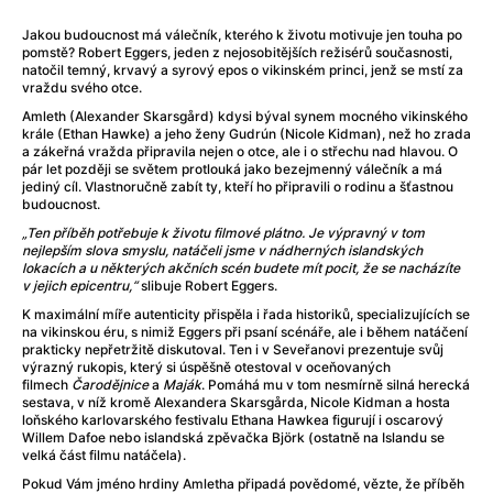
After Party
(2024)
After: Odloučení
(2023)
Jakou budoucnost má válečník, kterého k životu motivuje jen touha po
pomstě? Robert Eggers, jeden z nejosobitějších režisérů současnosti,
After: Pouto
(2022)
natočil temný, krvavý a syrový epos o vikinském princi, jenž se mstí za
Aftersun
(2022)
vraždu svého otce.
Agent 69 Jensen: Ve znamení štíra
(1977)
Amleth (Alexander Skarsgård) kdysi býval synem mocného vikinského
Agent Čuník
(2024)
krále (Ethan Hawke) a jeho ženy Gudrún (Nicole Kidman), než ho zrada
a zákeřná vražda připravila nejen o otce, ale i o střechu nad hlavou. O
Agenti štěstí
(2024)
pár let později se světem protlouká jako bezejmenný válečník a má
Ahoj a díky!
(2025)
jediný cíl. Vlastnoručně zabít ty, kteří ho připravili o rodinu a šťastnou
budoucnost.
Air: Zrození legendy
(2023)
„Ten příběh potřebuje k životu filmové plátno. Je výpravný v tom
Akce Monaco
(2025)
nejlepším slova smyslu, natáčeli jsme v nádherných islandských
Alibi na klíč: Den D
(2023)
lokacích a u některých akčních scén budete mít pocit, že se nacházíte
v jejich epicentru,“
slibuje Robert Eggers.
Alita: Bojový Anděl
(2019)
K maximální míře autenticity přispěla i řada historiků, specializujících se
Alma a Oskar
(2023)
na vikinskou éru, s nimiž Eggers při psaní scénáře, ale i během natáčení
Alpha
(2025)
prakticky nepřetržitě diskutoval. Ten i v Seveřanovi prezentuje svůj
výrazný rukopis, který si úspěšně otestoval v oceňovaných
Amatér
(2025)
filmech
Čarodějnice
a
Maják
. Pomáhá mu v tom nesmírně silná herecká
Amélie z Montmartru
(2001)
sestava, v níž kromě Alexandera Skarsgårda, Nicole Kidman a hosta
loňského karlovarského festivalu Ethana Hawkea figurují i oscarový
Amerikánka
(2024)
Willem Dafoe nebo islandská zpěvačka Björk (ostatně na Islandu se
AMOOSED: losí odysea
(2025)
velká část filmu natáčela).
Anakonda
(2025)
Pokud Vám jméno hrdiny Amletha připadá povědomé, vězte, že příběh