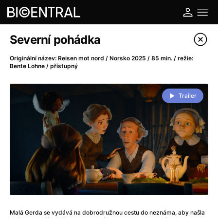
Katalog filmů
Severní pohádka
Filtrovat program
Originální název: Reisen mot nord / Norsko 2025 / 85 min. / režie:
Bente Lohne / přístupný
A
-
Trailer
A do kuchyně!
(2022)
A je to tady zas!
(2026)
A máme, co jsme chtěli
(2023)
A pak přišla láska...
(2022)
Aalto: Architektura emocí
(2020)
ABBA: The Movie - Fan Event
(1977)
Ada
(2021)
Adam Ondra: Posunout hranice
(2022)
Addamsova rodina 2
(2021)
Malá Gerda se vydává na dobrodružnou cestu do neznáma, aby našla