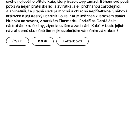
After Party
(2024)
svého nejlepšího přítele Kaie, který beze stopy zmizel. Během své pouti
potkává nejen přátelské lidi a zvířátka, ale i prohnanou čarodějnici.
After: Odloučení
(2023)
A ani netuší, že ji tajně sleduje mocná a chladná nepřítelkyně: Sněhová
After: Pouto
(2022)
královna a její děsivý učedník Louie. Kai je uvězněn v ledovém paláci
hluboko na severu, v norském Finnmarku. Podaří se Gerdě čelit
Aftersun
(2022)
nástrahám kruté zimy, zlým kouzlům a zachránit Kaie? A bude jejich
Agent 69 Jensen: Ve znamení štíra
(1977)
návrat domů skutečně tím nejkouzelnějším vánočním zázrakem?
Agent Čuník
(2024)
ČSFD
IMDB
Letterboxd
Agenti štěstí
(2024)
Ahoj a díky!
(2025)
Air: Zrození legendy
(2023)
Akce Monaco
(2025)
Alibi na klíč: Den D
(2023)
Alita: Bojový Anděl
(2019)
Alma a Oskar
(2023)
Alpha
(2025)
Amatér
(2025)
Amélie z Montmartru
(2001)
Amerikánka
(2024)
AMOOSED: losí odysea
(2025)
Anakonda
(2025)