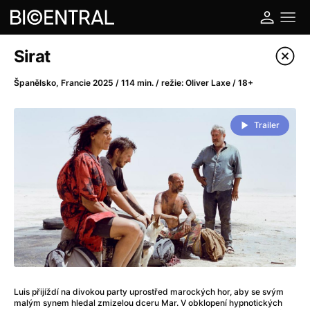
Katalog filmů
Sirat
Filtrovat program
Španělsko, Francie 2025 / 114 min. / režie: Oliver Laxe / 18+
A
-
Trailer
A do kuchyně!
(2022)
A je to tady zas!
(2026)
A máme, co jsme chtěli
(2023)
A pak přišla láska...
(2022)
Aalto: Architektura emocí
(2020)
ABBA: The Movie - Fan Event
(1977)
Ada
(2021)
Adam Ondra: Posunout hranice
(2022)
Luis přijíždí na divokou party uprostřed marockých hor, aby se svým
Addamsova rodina 2
(2021)
malým synem hledal zmizelou dceru Mar. V obklopení hypnotických