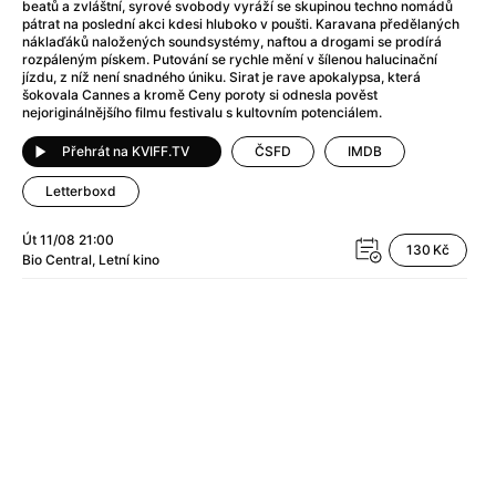
After Party
(2024)
beatů a zvláštní, syrové svobody vyráží se skupinou techno nomádů
pátrat na poslední akci kdesi hluboko v poušti. Karavana předělaných
After: Odloučení
(2023)
náklaďáků naložených soundsystémy, naftou a drogami se prodírá
After: Pouto
(2022)
rozpáleným pískem. Putování se rychle mění v šílenou halucinační
jízdu, z níž není snadného úniku. Sirat je rave apokalypsa, která
Aftersun
(2022)
šokovala Cannes a kromě Ceny poroty si odnesla pověst
Agent 69 Jensen: Ve znamení štíra
(1977)
nejoriginálnějšího filmu festivalu s kultovním potenciálem.
Agent Čuník
(2024)
Přehrát na KVIFF.TV
ČSFD
IMDB
Agenti štěstí
(2024)
Ahoj a díky!
(2025)
Letterboxd
Air: Zrození legendy
(2023)
Út 11/08
21:00
Akce Monaco
(2025)
130 Kč
Bio Central
Letní kino
Alibi na klíč: Den D
(2023)
Alita: Bojový Anděl
(2019)
Alma a Oskar
(2023)
Alpha
(2025)
Amatér
(2025)
Amélie z Montmartru
(2001)
Amerikánka
(2024)
AMOOSED: losí odysea
(2025)
Anakonda
(2025)