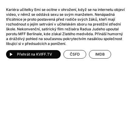
After Party
(2024)
After: Odloučení
(2023)
Kariéra učitelky Emi se ocitne v ohrožení, když se na internetu objeví
video, v němž se oddává sexu se svým manželem. Nenápadná
After: Pouto
(2022)
třicátnice je proto postavená před rodiče svých žáků, kteří mají
Aftersun
(2022)
rozhodnout o jejím setrvání v učitelském sboru na prestižní střední
škole. Nekonvenční, satirický film režiséra Radua Judeho upoutal
Agent 69 Jensen: Ve znamení štíra
(1977)
porotu MFF Berlinale, kde získal Zlatého medvěda. Přináší humorný
Agent Čuník
(2024)
a dráždivý pohled na současnou pokrytectvím nasáklou společnost
libující si v předsudcích a ponížení.
Agenti štěstí
(2024)
Ahoj a díky!
(2025)
Přehrát na KVIFF.TV
ČSFD
IMDB
Air: Zrození legendy
(2023)
Akce Monaco
(2025)
Alibi na klíč: Den D
(2023)
Alita: Bojový Anděl
(2019)
Alma a Oskar
(2023)
Alpha
(2025)
Amatér
(2025)
Amélie z Montmartru
(2001)
Amerikánka
(2024)
AMOOSED: losí odysea
(2025)
Anakonda
(2025)