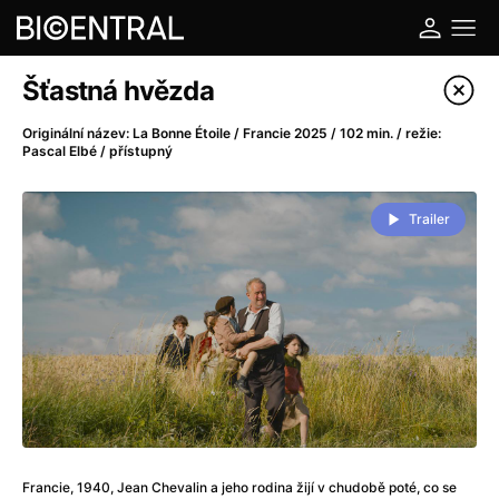
Katalog filmů
Šťastná hvězda
Filtrovat program
Originální název: La Bonne Étoile / Francie 2025 / 102 min. / režie:
Pascal Elbé / přístupný
A
-
Trailer
A do kuchyně!
(2022)
A je to tady zas!
(2026)
A máme, co jsme chtěli
(2023)
A pak přišla láska...
(2022)
Aalto: Architektura emocí
(2020)
ABBA: The Movie - Fan Event
(1977)
Ada
(2021)
Adam Ondra: Posunout hranice
(2022)
Addamsova rodina 2
(2021)
Francie, 1940, Jean Chevalin a jeho rodina žijí v chudobě poté, co se