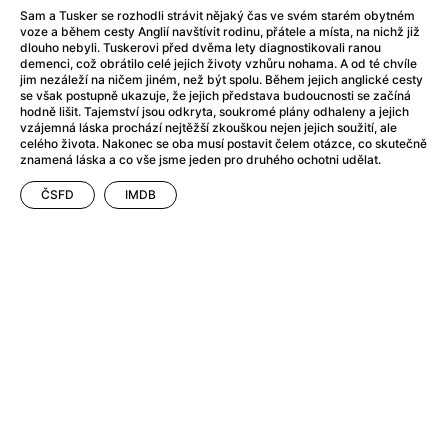
After Party
(2024)
Sam a Tusker se rozhodli strávit nějaký čas ve svém starém obytném
After: Odloučení
(2023)
voze a během cesty Anglií navštívit rodinu, přátele a místa, na nichž již
dlouho nebyli. Tuskerovi před dvěma lety diagnostikovali ranou
After: Pouto
(2022)
demenci, což obrátilo celé jejich životy vzhůru nohama. A od té chvíle
Aftersun
(2022)
jim nezáleží na ničem jiném, než být spolu. Během jejich anglické cesty
se však postupně ukazuje, že jejich představa budoucnosti se začíná
Agent 69 Jensen: Ve znamení štíra
(1977)
hodně lišit. Tajemství jsou odkryta, soukromé plány odhaleny a jejich
Agent Čuník
(2024)
vzájemná láska prochází nejtěžší zkouškou nejen jejich soužití, ale
celého života. Nakonec se oba musí postavit čelem otázce, co skutečně
Agenti štěstí
(2024)
znamená láska a co vše jsme jeden pro druhého ochotni udělat.
Ahoj a díky!
(2025)
Air: Zrození legendy
(2023)
ČSFD
IMDB
Akce Monaco
(2025)
Alibi na klíč: Den D
(2023)
Alita: Bojový Anděl
(2019)
Alma a Oskar
(2023)
Alpha
(2025)
Amatér
(2025)
Amélie z Montmartru
(2001)
Amerikánka
(2024)
AMOOSED: losí odysea
(2025)
Anakonda
(2025)