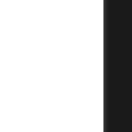
+
+
+
+