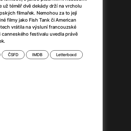
23)
Asteroid City
(2023)
e už téměř dvě dekády drží na vrcholu
Ať prší
(2025)
ských filmařek. Nemohou za to její
Atlas ptáků
(2021)
lné filmy jako Fish Tank či American
Audience | NT Live
(2013)
tech vrátila na výsluní francouzské
Avatar
(2009)
ěži canneského festivalu uvedla právě
(2023)
Avatar: Oheň a popel
(2025)
ek.
Avatar: The Way of Water
(2022)
Až na konec světa
(2024)
ČSFD
IMDB
Letterboxd
(2023)
Až na věky
(2024)
Až přijde kocour
(1963)
)
Až vyjde měsíc
(2012)
Až zařve lev
(2022)
Aznavour
(2024)
010)