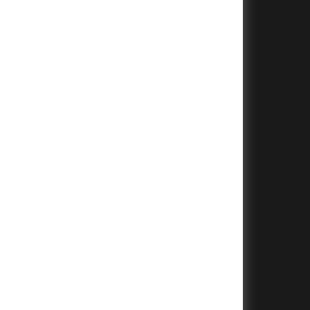
+
+
+
+