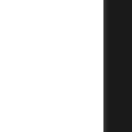
+
+
+
+
+