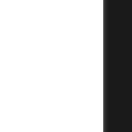
+
+
+
+