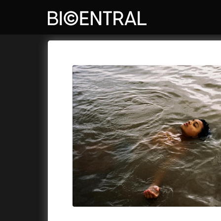
Katalog filmů
Bio Central
Cykly a
A
A do kuchyně!
(2022)
Air: Zro
A je to tady zas!
(2026)
Akce Mo