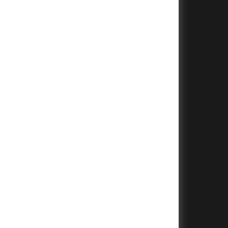
+
+
+
+
+