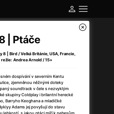
8 | Ptáče
 8 | Bird / Velká Británie, USA, Francie,
režie: Andrea Arnold / 15+
asném dospívání v severním Kentu
 ulice, zjemněnou něžnými doteky
paný soundtrack v čele s nezvyklým
-
ké skupiny Coldplay i brilantní herecké
o, Barryho Keoghana a mladičké
a
(2024)
Asterix a Obelix: Říše středu
(2023)
 Nykiyy Adams jej povyšují do stavu
e
(2024)
Asterix: Sídliště bohů
(2015)
u lehkostí, s jakou ptáci míří k nebesům.