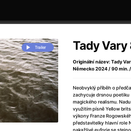
Tady Vary 
Trailer
Originální název: Tady Vary
Německo 2024 / 90 min. / 
 festivaly
Řazení dle abecedy
Neobvyklý příběh o předč
zachycuje drsnou poetiku
magického realismu. Nadu
využitím písně Yellow brits
výkony Franze Rogowskéh
zení legendy
(2023)
Andrea Bocelli 30: Oslava jubile
představitelky hlavní role
naco
(2025)
Andrea Bocelli: Because I Believ
nakažlivé euforie se stejno