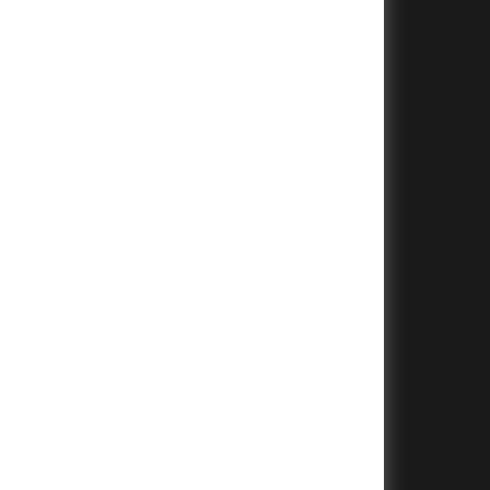
+
+
+
+