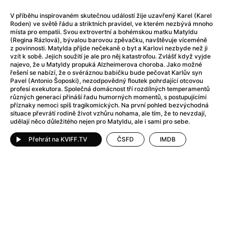
After Party
(2024)
After: Odloučení
(2023)
V příběhu inspirovaném skutečnou událostí žije uzavřený Karel (Karel
Roden) ve světě řádu a striktních pravidel, ve kterém nezbývá mnoho
After: Pouto
(2022)
místa pro empatii. Svou extrovertní a bohémskou matku Matyldu
Aftersun
(2022)
(Regina Rázlová), bývalou barovou zpěvačku, navštěvuje víceméně
z povinnosti. Matylda přijde nečekaně o byt a Karlovi nezbyde než ji
Agent 69 Jensen: Ve znamení štíra
(1977)
vzít k sobě. Jejich soužití je ale pro něj katastrofou. Zvlášť když vyjde
Agent Čuník
(2024)
najevo, že u Matyldy propuká Alzheimerova choroba. Jako možné
řešení se nabízí, že o svéráznou babičku bude pečovat Karlův syn
Agenti štěstí
(2024)
Pavel (Antonio Šoposki), nezodpovědný floutek pohrdající otcovou
Ahoj a díky!
(2025)
profesí exekutora. Společná domácnost tří rozdílných temperamentů
různých generací přináší řadu humorných momentů, s postupujícími
Air: Zrození legendy
(2023)
příznaky nemoci spíš tragikomických. Na první pohled bezvýchodná
Akce Monaco
(2025)
situace převrátí rodině život vzhůru nohama, ale tím, že to nevzdají,
udělají něco důležitého nejen pro Matyldu, ale i sami pro sebe.
Alibi na klíč: Den D
(2023)
Alita: Bojový Anděl
(2019)
Přehrát na KVIFF.TV
ČSFD
IMDB
Alma a Oskar
(2023)
Alpha
(2025)
Amatér
(2025)
Amélie z Montmartru
(2001)
Amerikánka
(2024)
AMOOSED: losí odysea
(2025)
Anakonda
(2025)