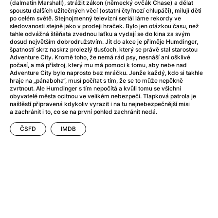
After Party
(2024)
(dalmatin Marshall), strážit zákon (německý ovčák Chase) a dělat
spoustu dalších užitečných věcí (ostatní čtyřnozí chlupáči), milují děti
After: Odloučení
(2023)
po celém světě. Stejnojmenný televizní seriál láme rekordy ve
After: Pouto
(2022)
sledovanosti stejně jako v prodeji hraček. Bylo jen otázkou času, než
tahle odvážná štěňata zvednou laťku a vydají se do kina za svým
Aftersun
(2022)
dosud největším dobrodružstvím. Jít do akce je přiměje Humdinger,
Agent 69 Jensen: Ve znamení štíra
(1977)
špatností skrz naskrz prolezlý tlusťoch, který se právě stal starostou
Adventure City. Kromě toho, že nemá rád psy, nesnáší ani ošklivé
Agent Čuník
(2024)
počasí, a má přístroj, který mu má pomoci k tomu, aby nebe nad
Agenti štěstí
(2024)
Adventure City bylo naprosto bez mráčku. Jenže každý, kdo si takhle
hraje na „pánaboha“, musí počítat s tím, že se to může nepěkně
Ahoj a díky!
(2025)
zvrtnout. Ale Humdinger s tím nepočítá a kvůli tomu se všichni
Air: Zrození legendy
(2023)
obyvatelé města ocitnou ve velikém nebezpečí. Tlapková patrola je
naštěstí připravená kdykoliv vyrazit i na tu nejnebezpečnější misi
Akce Monaco
(2025)
a zachránit i to, co se na první pohled zachránit nedá.
Alibi na klíč: Den D
(2023)
ČSFD
IMDB
Alita: Bojový Anděl
(2019)
Alma a Oskar
(2023)
Alpha
(2025)
Amatér
(2025)
Amélie z Montmartru
(2001)
Amerikánka
(2024)
AMOOSED: losí odysea
(2025)
Anakonda
(2025)