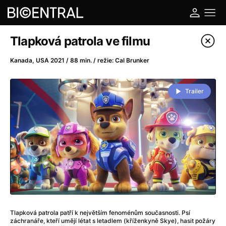
Katalog filmů
Tlapková patrola ve filmu
Filtrovat program
Kanada, USA 2021 / 88 min. / režie: Cal Brunker
A
-
Trailer
A do kuchyně!
(2022)
A je to tady zas!
(2026)
A máme, co jsme chtěli
(2023)
A pak přišla láska...
(2022)
Aalto: Architektura emocí
(2020)
ABBA: The Movie - Fan Event
(1977)
Ada
(2021)
Adam Ondra: Posunout hranice
(2022)
Tlapková patrola patří k největším fenoménům současnosti. Psí
Addamsova rodina 2
(2021)
záchranáře, kteří umějí létat s letadlem (kříženkyně Skye), hasit požáry