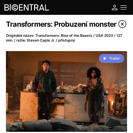
Katalog filmů
Transformers: Probuzení monster
Filtrovat program
Originální název: Transformers: Rise of the Beasts / USA 2023 / 127
min. / režie: Steven Caple Jr. / přístupný
A
-
Trailer
A do kuchyně!
(2022)
A je to tady zas!
(2026)
A máme, co jsme chtěli
(2023)
A pak přišla láska...
(2022)
Aalto: Architektura emocí
(2020)
ABBA: The Movie - Fan Event
(1977)
Ada
(2021)
Adam Ondra: Posunout hranice
(2022)
Addamsova rodina 2
(2021)