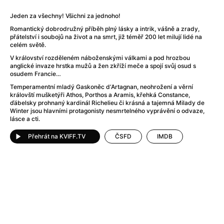
After Party
(2024)
After: Odloučení
(2023)
Jeden za všechny! Všichni za jednoho!
After: Pouto
(2022)
Romantický dobrodružný příběh plný lásky a intrik, vášně a zrady,
Aftersun
(2022)
přátelství i soubojů na život a na smrt, již téměř 200 let milují lidé na
celém světě.
Agent 69 Jensen: Ve znamení štíra
(1977)
V království rozděleném náboženskými válkami a pod hrozbou
Agent Čuník
(2024)
anglické invaze hrstka mužů a žen zkříží meče a spojí svůj osud s
Agenti štěstí
(2024)
osudem Francie…
Ahoj a díky!
(2025)
Temperamentní mladý Gaskoněc d‘Artagnan, neohrožení a věrní
královští mušketýři Athos, Porthos a Aramis, křehká Constance,
Air: Zrození legendy
(2023)
ďábelsky prohnaný kardinál Richelieu či krásná a tajemná Milady de
Akce Monaco
(2025)
Winter jsou hlavními protagonisty nesmrtelného vyprávění o odvaze,
lásce a cti.
Alibi na klíč: Den D
(2023)
Alita: Bojový Anděl
(2019)
Přehrát na KVIFF.TV
ČSFD
IMDB
Alma a Oskar
(2023)
Alpha
(2025)
Amatér
(2025)
Amélie z Montmartru
(2001)
Amerikánka
(2024)
AMOOSED: losí odysea
(2025)
Anakonda
(2025)