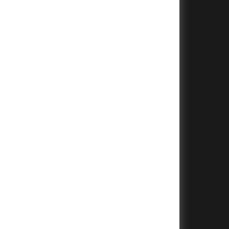
+
+
+
+