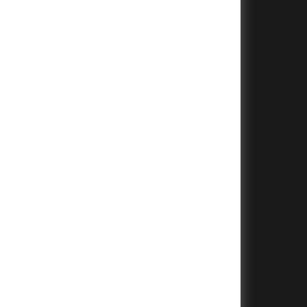
+
+
+
+
+