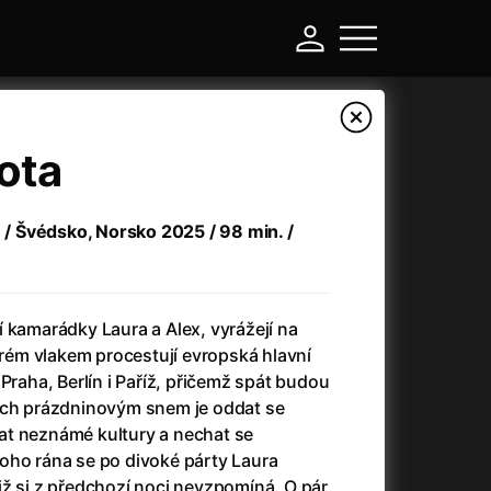
ota
e / Švédsko, Norsko 2025 / 98 min. /
+
 kamarádky Laura a Alex, vyrážejí na
terém vlakem procestují evropská hlavní
Praha, Berlín i Paříž, přičemž spát budou
-
ich prázdninovým snem je oddat se
at neznámé kultury a nechat se
a
(2024)
Asterix a Obelix: Říše středu
(2023)
oho rána se po divoké párty Laura
e
(2024)
Asterix: Sídliště bohů
(2015)
jž si z předchozí noci nevzpomíná. O pár