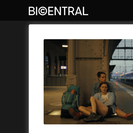
Katalog filmů
Bio Central
Cykly a
A
A do kuchyně!
(2022)
Air: Zro
A je to tady zas!
(2026)
Akce Mo