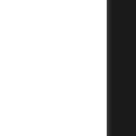
+
+
+
+