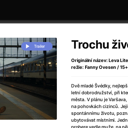
Trochu živ
Trailer
Originální název: Leva Lit
režie: Fanny Ovesen / 15
 festivaly
Řazení dle abecedy
Dvě mladé Švédky, nejlepší
letní dobrodružství, při k
města. V plánu je Varšava, 
na pohovkách cizinců. Jej
spontánnímu životu, pozn
zení legendy
(2023)
Andrea Bocelli 30: Oslava jubile
ubytovávat místními. Jedn
naco
(2025)
Andrea Bocelli: Because I Believ
probere vedle muže, na ně