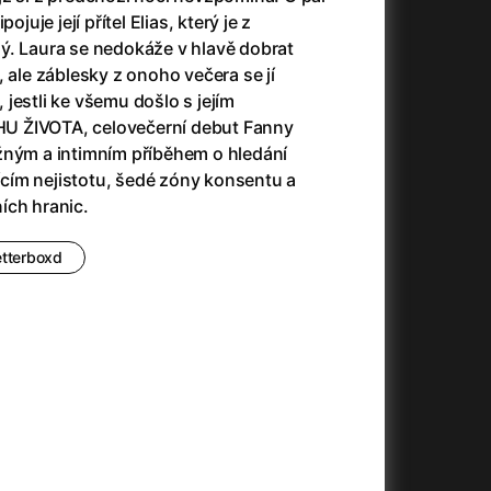
23)
Asteroid City
(2023)
ojuje její přítel Elias, který je z
Ať prší
(2025)
ý. Laura se nedokáže v hlavě dobrat
Atlas ptáků
(2021)
, ale záblesky z onoho večera se jí
Audience | NT Live
(2013)
á, jestli ke všemu došlo s jejím
Avatar
(2009)
U ŽIVOTA, celovečerní debut Fanny
(2023)
Avatar: Oheň a popel
(2025)
žným a intimním příběhem o hledání
Avatar: The Way of Water
(2022)
ím nejistotu, šedé zóny konsentu a
Až na konec světa
(2024)
ích hranic.
(2023)
Až na věky
(2024)
Až přijde kocour
(1963)
etterboxd
)
Až vyjde měsíc
(2012)
Až zařve lev
(2022)
Aznavour
(2024)
010)