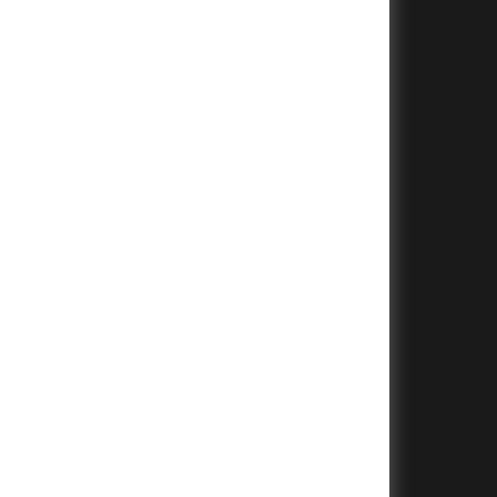
+
+
+
+
+