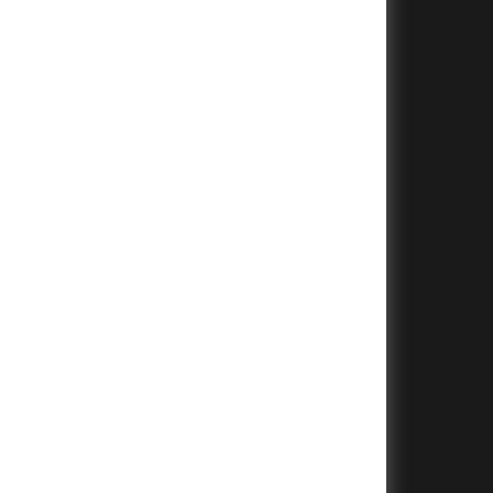
+
+
+
+