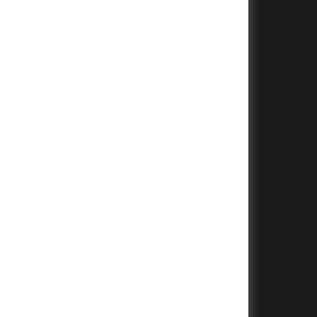
+
+
+
+