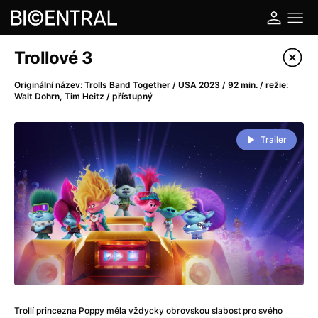
Katalog filmů
Trollové 3
Filtrovat program
Originální název: Trolls Band Together / USA 2023 / 92 min. / režie:
Walt Dohrn, Tim Heitz / přístupný
A
-
Trailer
A do kuchyně!
(2022)
A je to tady zas!
(2026)
A máme, co jsme chtěli
(2023)
A pak přišla láska...
(2022)
Aalto: Architektura emocí
(2020)
ABBA: The Movie - Fan Event
(1977)
Ada
(2021)
Adam Ondra: Posunout hranice
(2022)
Addamsova rodina 2
(2021)
Trollí princezna Poppy měla vždycky obrovskou slabost pro svého