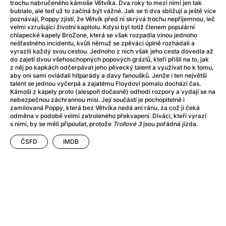
After Party
(2024)
trochu nabručeného kámoše Větvíka. Dva roky to mezi nimi jen tak
bublalo, ale teď už to začíná být vážné. Jak se ti dva sbližují a ještě více
After: Odloučení
(2023)
poznávají, Poppy zjistí, že Větvík před ní skrývá trochu nepříjemnou, leč
After: Pouto
(2022)
velmi vzrušující životní kapitolu. Kdysi byl totiž členem populární
chlapecké kapely BroZone, která se však rozpadla vinou jednoho
Aftersun
(2022)
nešťastného incidentu, kvůli němuž se zpěváci úplně rozhádali a
Agent 69 Jensen: Ve znamení štíra
(1977)
vyrazili každý svou cestou. Jednoho z nich však jeho cesta dovedla až
do zajetí dvou všehoschopných popových grázlů, kteří přišli na to, jak
Agent Čuník
(2024)
z něj po kapkách odčerpávat jeho pěvecký talent a využívat ho k tomu,
Agenti štěstí
(2024)
aby oni sami ovládali hitparády a davy fanoušků. Jenže i ten největší
talent se jednou vyčerpá a zajatému Floydovi pomalu dochází čas.
Ahoj a díky!
(2025)
Kámoši z kapely proto (alespoň dočasně) odhodí rozpory a vydají se na
Air: Zrození legendy
(2023)
nebezpečnou záchrannou misi. Její součástí je pochopitelně i
zamilovaná Poppy, která bez Větvíka nedá ani ránu, za což ji čeká
Akce Monaco
(2025)
odměna v podobě velmi zatroleného překvapení. Diváci, kteří vyrazí
Alibi na klíč: Den D
(2023)
s nimi, by se měli připoutat, protože
Trollové 3
jsou pořádná jízda.
Alita: Bojový Anděl
(2019)
ČSFD
IMDB
Alma a Oskar
(2023)
Alpha
(2025)
Amatér
(2025)
Amélie z Montmartru
(2001)
Amerikánka
(2024)
AMOOSED: losí odysea
(2025)
Anakonda
(2025)