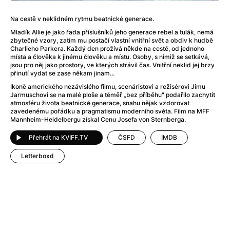
After Party
(2024)
After: Odloučení
(2023)
Na cestě v neklidném rytmu beatnické generace.
After: Pouto
(2022)
Mladík Allie je jako řada příslušníků jeho generace rebel a tulák, nemá
Aftersun
(2022)
zbytečné vzory, zatím mu postačí vlastní vnitřní svět a obdiv k hudbě
Charlieho Parkera. Každý den prožívá někde na cestě, od jednoho
Agent 69 Jensen: Ve znamení štíra
(1977)
místa a člověka k jinému člověku a místu. Osoby, s nimiž se setkává,
Agent Čuník
(2024)
jsou pro něj jako prostory, ve kterých strávil čas. Vnitřní neklid jej brzy
přinutí vydat se zase někam jinam...
Agenti štěstí
(2024)
Ikoně amerického nezávislého filmu, scenáristovi a režisérovi Jimu
Ahoj a díky!
(2025)
Jarmuschovi se na malé ploše a téměř „bez příběhu" podařilo zachytit
Air: Zrození legendy
(2023)
atmosféru života beatnické generace, snahu nějak vzdorovat
zavedenému pořádku a pragmatismu moderního světa. Film na MFF
Akce Monaco
(2025)
Mannheim-Heidelbergu získal Cenu Josefa von Sternberga.
Alibi na klíč: Den D
(2023)
Alita: Bojový Anděl
(2019)
Přehrát na KVIFF.TV
ČSFD
IMDB
Alma a Oskar
(2023)
Letterboxd
Alpha
(2025)
Amatér
(2025)
Amélie z Montmartru
(2001)
Amerikánka
(2024)
AMOOSED: losí odysea
(2025)
Anakonda
(2025)