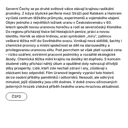
After Party
(2024)
After: Odloučení
(2023)
Severní Čechy se po druhé světové válce stávají krajinou radikální
proměny. Z kdysi idylické periferie mezi Stráží pod Ralskem a Hamrem
After: Pouto
(2022)
vyrůstá centrum těžkého průmyslu, experimentů a vojenského utajení.
Aftersun
(2022)
Objev jednoho z největších ložisek uranu v Československu v 60.
letech spouští novou uranovou horečku a rodí se severočeský Klondike.
Agent 69 Jensen: Ve znamení štíra
(1977)
Do regionu přicházejí tisíce lidí hledajících peníze, práci a novou
Agent Čuník
(2024)
identitu. Horník se stává hrdinou, uran symbolem „míru“, zatímco
veškerá těžba míří do Sovětského svazu. Vznikají nová sídliště, šachty i
Agenti štěstí
(2024)
chemické provozy a místní společnost se dělí na starousedlíky a
Ahoj a díky!
(2025)
privilegovanou uranovou elitu. Pod povrchem se však platí vysoká cena
– riziko ozáření, extrémní pracovní podmínky a rozsáhlé ekologické
Air: Zrození legendy
(2023)
škody. Chemická těžba mění krajinu na desítky let dopředu. S koncem
Akce Monaco
(2025)
studené války přichází náhlý útlum a opuštěné doly nahrazují dřívější
sliby prosperity. Lidé, kteří zde nechali zdraví i sny, zůstávají s
Alibi na klíč: Den D
(2023)
otázkami bez odpovědí. Film Uranové legendy vypráví tuto historii
Alita: Bojový Anděl
(2019)
skrze osobní příběhy pamětníků i odborníků. Nesoudí, ale odkrývá
minulost, jejíž důsledky jsou cítit dodnes. V době znovu oživovaných
Alma a Oskar
(2023)
jaderných hrozeb získává příběh českého uranu mrazivou aktuálnost.
Alpha
(2025)
Amatér
ČSFD
(2025)
Amélie z Montmartru
(2001)
Amerikánka
(2024)
AMOOSED: losí odysea
(2025)
Anakonda
(2025)