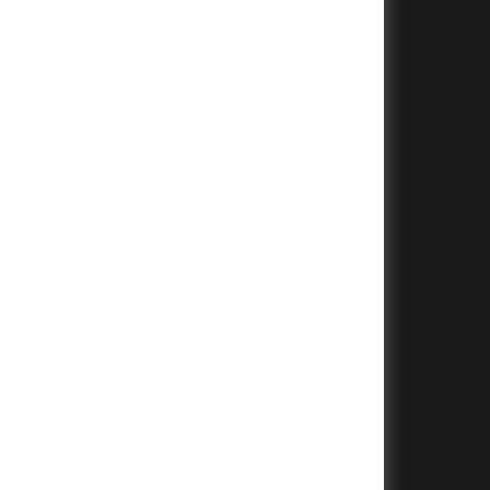
+
+
+
+