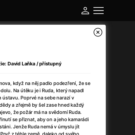
ie: David Laňka / přístupný
mova, když na něj padlo podezření, že se
dolu. Na útěku je i Ruda, který napadl
ústavu. Poprvé na sebe narazí v
ědy a zřejmě by šel zase hned každý
-
ajevo, že požár má na svědomí Ruda.
inutí se přiznat, aby on a jeho kamarádi
a
(2024)
Asterix a Obelix: Říše středu
(2023)
stáni. Jenže Ruda nemá v úmyslu jít
e
(2024)
Asterix: Sídliště bohů
(2015)
 Pryč z téhle země, daleko od svého