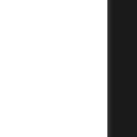
+
+
+
+