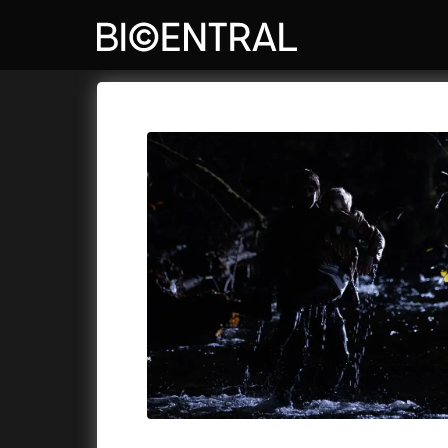
Katalog filmů
Bio Central
Cykly a
A
A do kuchyně!
(2022)
Air: Zro
A je to tady zas!
(2026)
Akce Mo