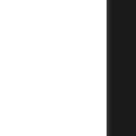
+
+
+
+