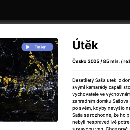
Útěk
Trailer
Česko 2025 / 85 min. / rež
 festivaly
Řazení dle abecedy
Desetiletý Saša utekl z do
svými kamarády zapálil sto
vychovatele ve výchovném 
zahradním domku Sašova d
po svém, kdyby nevyšlo n
Saša se rozhodne, že ho př
zení legendy
(2023)
Andrea Bocelli 30: Oslava jubile
nebyli nespravedlivě potre
naco
(2025)
Andrea Bocelli: Because I Believ
s pravdou ven. Chce pryč.