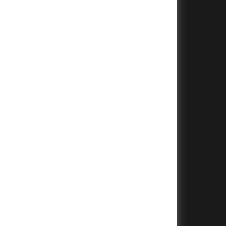
+
+
+
+
+