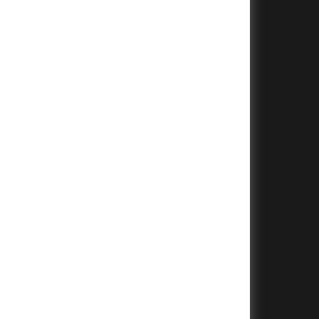
+
+
+
+