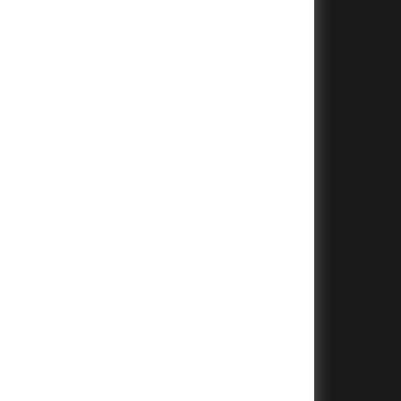
+
+
+
+
+