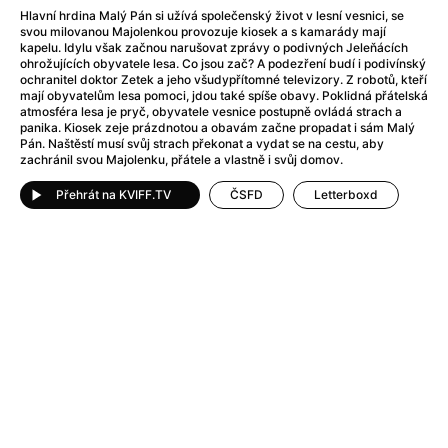
After Party
(2024)
Hlavní hrdina Malý Pán si užívá společenský život v lesní vesnici, se
After: Odloučení
(2023)
svou milovanou Majolenkou provozuje kiosek a s kamarády mají
kapelu. Idylu však začnou narušovat zprávy o podivných Jeleňácích
After: Pouto
(2022)
ohrožujících obyvatele lesa. Co jsou zač? A podezření budí i podivínský
Aftersun
(2022)
ochranitel doktor Zetek a jeho všudypřítomné televizory. Z robotů, kteří
mají obyvatelům lesa pomoci, jdou také spíše obavy. Poklidná přátelská
Agent 69 Jensen: Ve znamení štíra
(1977)
atmosféra lesa je pryč, obyvatele vesnice postupně ovládá strach a
Agent Čuník
(2024)
panika. Kiosek zeje prázdnotou a obavám začne propadat i sám Malý
Pán. Naštěstí musí svůj strach překonat a vydat se na cestu, aby
Agenti štěstí
(2024)
zachránil svou Majolenku, přátele a vlastně i svůj domov.
Ahoj a díky!
(2025)
Air: Zrození legendy
(2023)
Přehrát na KVIFF.TV
ČSFD
Letterboxd
Akce Monaco
(2025)
Alibi na klíč: Den D
(2023)
Alita: Bojový Anděl
(2019)
Alma a Oskar
(2023)
Alpha
(2025)
Amatér
(2025)
Amélie z Montmartru
(2001)
Amerikánka
(2024)
AMOOSED: losí odysea
(2025)
Anakonda
(2025)