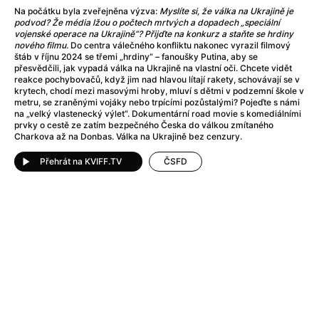
After Party
(2024)
Na počátku byla zveřejněna výzva:
Myslíte si, že válka na Ukrajině je
After: Odloučení
(2023)
podvod? Že média lžou o počtech mrtvých a dopadech „speciální
vojenské operace na Ukrajině“? Přijďte na konkurz a staňte se hrdiny
After: Pouto
(2022)
nového filmu.
Do centra válečného konfliktu nakonec vyrazil filmový
Aftersun
(2022)
štáb v říjnu 2024 se třemi „hrdiny“ – fanoušky Putina, aby se
přesvědčili, jak vypadá válka na Ukrajině na vlastní oči. Chcete vidět
Agent 69 Jensen: Ve znamení štíra
(1977)
reakce pochybovačů, když jim nad hlavou lítají rakety, schovávají se v
Agent Čuník
(2024)
krytech, chodí mezi masovými hroby, mluví s dětmi v podzemní škole v
metru, se zraněnými vojáky nebo trpícími pozůstalými? Pojeďte s námi
Agenti štěstí
(2024)
na „velký vlastenecký výlet“. Dokumentární road movie s komediálními
Ahoj a díky!
(2025)
prvky o cestě ze zatím bezpečného Česka do válkou zmítaného
Charkova až na Donbas. Válka na Ukrajině bez cenzury.
Air: Zrození legendy
(2023)
Akce Monaco
(2025)
Přehrát na KVIFF.TV
ČSFD
Alibi na klíč: Den D
(2023)
Alita: Bojový Anděl
(2019)
Alma a Oskar
(2023)
Alpha
(2025)
Amatér
(2025)
Amélie z Montmartru
(2001)
Amerikánka
(2024)
AMOOSED: losí odysea
(2025)
Anakonda
(2025)