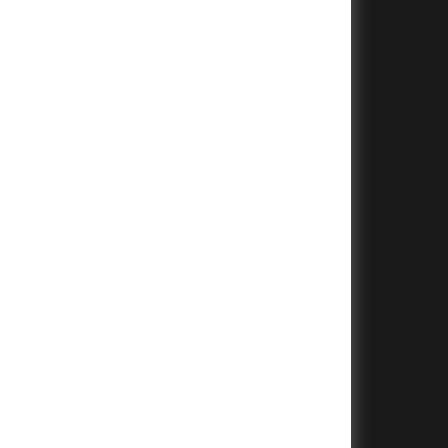
+
+
+
+