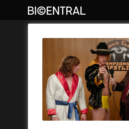
Katalog filmů
Bio Central
Cykly a
A
A do kuchyně!
(2022)
Air: Zro
A je to tady zas!
(2026)
Akce Mo