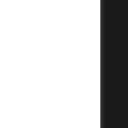
+
+
+
+
+