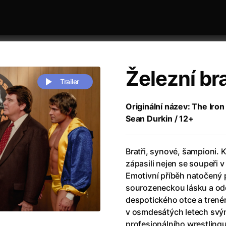
Železní bra
Trailer
Originální název: The Iron
Sean Durkin / 12+
 festivaly
Řazení dle abecedy
Bratři, synové, šampioni. 
zápasili nejen se soupeři v
Emotivní příběh natočený p
sourozeneckou lásku a odda
despotického otce a trenéra
zení legendy
(2023)
Andrea Bocelli 30: Oslava jubile
v osmdesátých letech svým
naco
(2025)
Andrea Bocelli: Because I Believ
profesionálního wrestlingu