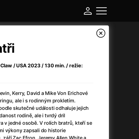
tři
 Claw / USA 2023 / 130 min. / režie:
Kevin, Kerry, David a Mike Von Erichové
 ringu, ale i s rodinným prokletím.
odle skutečné události odhaluje jejich
-
nost rodině, ale i tvrdý dril
 v jedné osobě. V rolích bratrů, kteří se
a
(2024)
Asterix a Obelix: Říše středu
(2023)
i výkony zapsali do historie
e
(2024)
Asterix: Sídliště bohů
(2015)
, září Zac Efron, Jeremy Allen White a