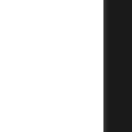
+
+
+
+