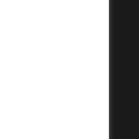
+
+
+
+