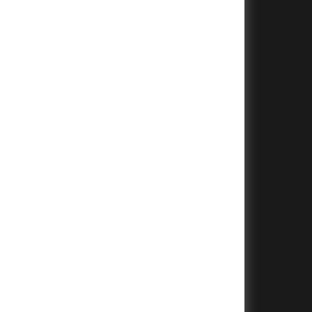
+
+
+
+