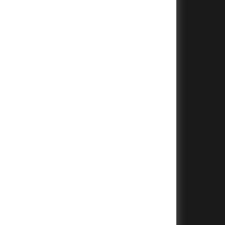
+
+
+
+
+