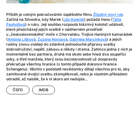
A Flower of Mine
(2024)
A Girl Named Willow
(2025)
Příběh je volným pokračováním úspěšného filmu
Šťastný nový rok
.
A Haunting in Venice
(2023)
Začíná na Silvestra, kdy Marek (
Ján Koleník
) požádá Hanu (
Táňa
A Hero
(2021)
Pauhofová
) o ruku. Její souhlas rozpoutá bláznivý kolotoč událostí,
které předcházejí jejich svatbě v nádherném prostředí
A Man Called Otto
(2022)
u „československého“ moře v Chorvatsku. Trojice Haniných kamarádek
A Man Called Ove
(2015)
(
Antónia Lišková
,
Zuzana Norisová
,
Gabriela Marcinková
) a jejich
rodiny znovu vnášejí do zdánlivě jednoduché přípravy svatby
A man who stood in the way
(2023)
dobrodružství, napětí, zábavu a někdy i drama. Zatímco jedna z nich je
A Minecraft Movie
(2025)
momentálně bez partnera, druhá má okolo sebe hned dva soupeřící
soky, a třetí manžela, který svou bezstarostností už doopravdy
A Private Life
(2025)
překračuje všechny hranice (v tomto případě dokonce hranice
A Quiet Place: Day One
(2024)
Schengenu). Všichni v podstatě nevědomky dělají všechno pro to, aby
zamilované dvojici svatbu zkomplikovali, nebo je vlastním příkladem
A Real Pain
(2024)
odradili, až natolik, že k ní skoro ani nedojde…
A Sensitive Person
(2023)
A Thousand and One Nights
ČSFD
IMDB
(1974)
A Whole Life
(2023)
Aalto: Architect of Emotions
(2020)
ABBA: The Movie - Fan Event
(1977)
About My Father
(2023)
Actress
(2024)
Adam Ondra: Pushing the Limit
(2022)