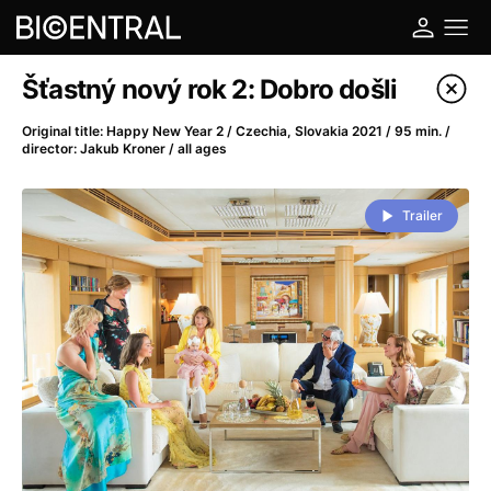
Film's catalog
Šťastný nový rok 2: Dobro došli
Filter program
Original title: Happy New Year 2 / Czechia, Slovakia 2021 / 95 min. /
director: Jakub Kroner / all ages
A
-
Trailer
A Big Bold Beautiful Journey
(2025)
A Cat's Life
(2022)
A Chiara
(2021)
A Colourful Dream
(2020)
A Complete Unknown
(2024)
A Deadly Invention
(1958)
A Different Man
(2024)
A Difficult Year
(2023)
A Disturbance in the Force
(2023)